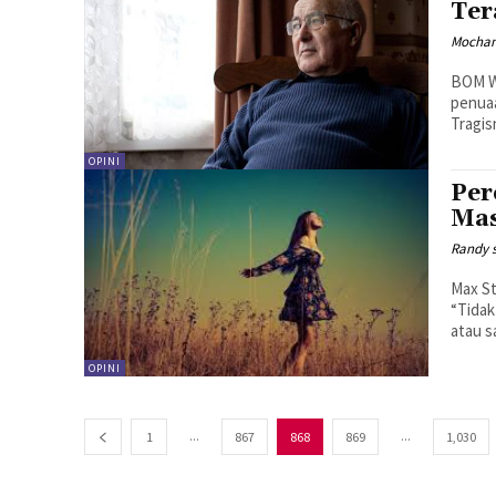
Ter
Mocham
BOM W
penuaa
Tragis
OPINI
Per
Mas
Randy 
Max St
“Tidak
OPINI
...
...
1
867
868
869
1,030