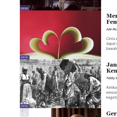
OPINI
Men
Fem
Ade Mu
Cinta 
dapat 
bawah 
OPINI
Jan
Ke
Febby 
Ketik
emosio
kegeti
OPINI
Ger