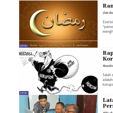
Ram
Ode Ri
Esensi
“panas
mengha
OPINI
Ra
Kor
Rosalin
Salah 
adalah
OPINI
Lat
Per
Rifky B