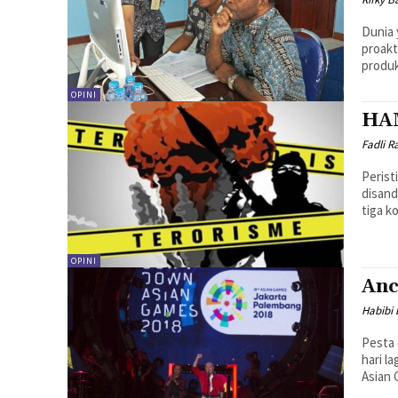
Dunia 
proak
produk
OPINI
HAM
Fadli R
Perist
disand
tiga k
OPINI
Anc
Habibi 
Pesta 
hari l
Asian 