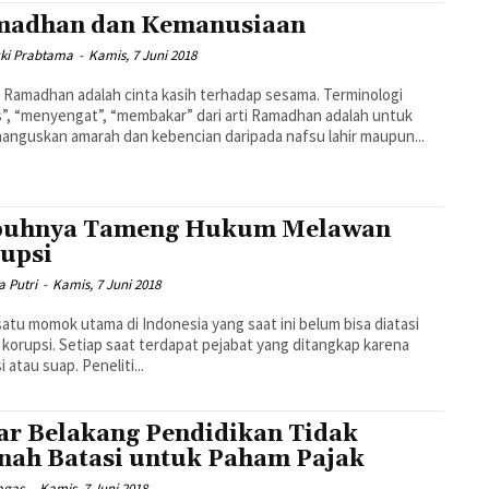
adhan dan Kemanusiaan
zki Prabtama
-
Kamis, 7 Juni 2018
 Ramadhan adalah cinta kasih terhadap sesama. Terminologi
”, “menyengat”, “membakar” dari arti Ramadhan adalah untuk
nguskan amarah dan kebencian daripada nafsu lahir maupun...
puhnya Tameng Hukum Melawan
upsi
a Putri
-
Kamis, 7 Juni 2018
satu momok utama di Indonesia yang saat ini belum bisa diatasi
 korupsi. Setiap saat terdapat pejabat yang ditangkap karena
korupsi atau suap. Peneliti...
ar Belakang Pendidikan Tidak
nah Batasi untuk Paham Pajak
agas
-
Kamis, 7 Juni 2018