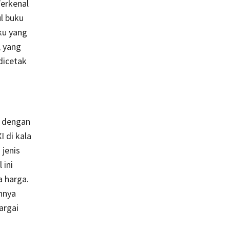
Terkenal
ul buku
ku yang
, yang
dicetak
t dengan
 di kala
 jenis
 ini
 harga.
hnya
argai