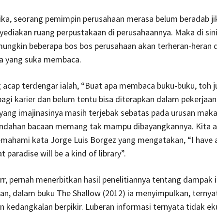
ika, seorang pemimpin perusahaan merasa belum beradab ji
diakan ruang perpustakaan di perusahaannya. Maka di sin
 mungkin beberapa bos bos perusahaan akan terheran-heran
a yang suka membaca.
 acap terdengar ialah, “Buat apa membaca buku-buku, toh 
gi karier dan belum tentu bisa diterapkan dalam pekerjaan
yang imajinasinya masih terjebak sebatas pada urusan mak
indahan bacaan memang tak mampu dibayangkannya. Kita 
emahami kata Jorge Luis Borgez yang mengatakan, “I have 
 paradise will be a kind of library”.
rr, pernah menerbitkan hasil penelitiannya tentang dampak 
an, dalam buku The Shallow (2012) ia menyimpulkan, ternyat
kedangkalan berpikir. Luberan informasi ternyata tidak ek