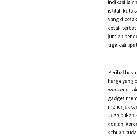
indikasi lain
istilah kutu
yang diceta
cetak terbat
jumlah pendu
tiga kali lip
Perihal buku
harga yang d
weekend tak 
gadget memil
menunjukkan
Juga bukan 
adalah, kare
sebuah bud