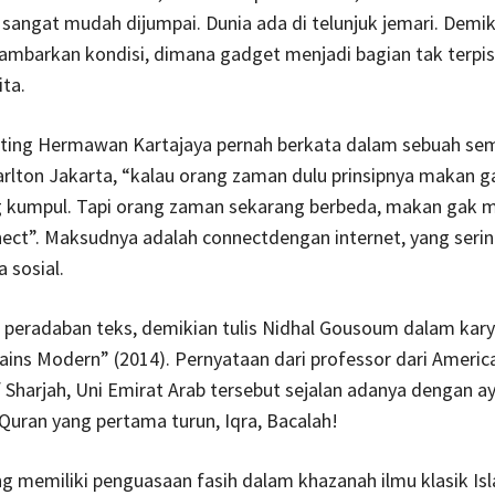
angat mudah dijumpai. Dunia ada di telunjuk jemari. Demik
mbarkan kondisi, dimana gadget menjadi bagian tak terpis
ita.
ting Hermawan Kartajaya pernah berkata dalam sebuah sem
arlton Jakarta, “kalau orang zaman dulu prinsipnya makan 
g kumpul. Tapi orang zaman sekarang berbeda, makan gak 
ect”. Maksudnya adalah connectdengan internet, yang serin
 sosial.
 peradaban teks, demikian tulis Nidhal Gousoum dalam kar
ains Modern” (2014). Pernyataan dari professor dari Americ
f Sharjah, Uni Emirat Arab tersebut sejalan adanya dengan ay
l Quran yang pertama turun, Iqra, Bacalah!
g memiliki penguasaan fasih dalam khazanah ilmu klasik Is