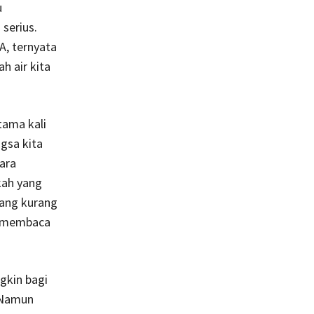
u
serius.
A, ternyata
 air kita
tama kali
gsa kita
ara
kah yang
yang kurang
si membaca
gkin bagi
 Namun