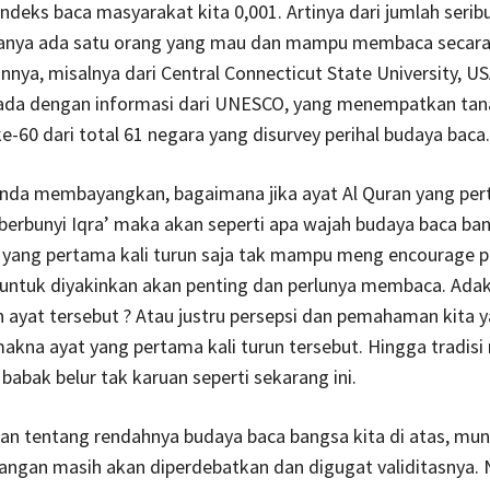
indeks baca masyarakat kita 0,001. Artinya dari jumlah serib
anya ada satu orang yang mau dan mampu membaca secara 
ainnya, misalnya dari Central Connecticut State University, US
nada dengan informasi dari UNESCO, yang menempatkan tanah
ke-60 dari total 61 negara yang disurvey perihal budaya baca.
nda membayangkan, bagaimana jika ayat Al Quran yang per
berbunyi Iqra’ maka akan seperti apa wajah budaya baca ban
at yang pertama kali turun saja tak mampu meng encourage p
untuk diyakinkan akan penting dan perlunya membaca. Ada
 ayat tersebut ? Atau justru persepsi dan pemahaman kita 
akna ayat yang pertama kali turun tersebut. Hingga tradi
 babak belur tak karuan seperti sekarang ini.
ian tentang rendahnya budaya baca bangsa kita di atas, mun
langan masih akan diperdebatkan dan digugat validitasnya.