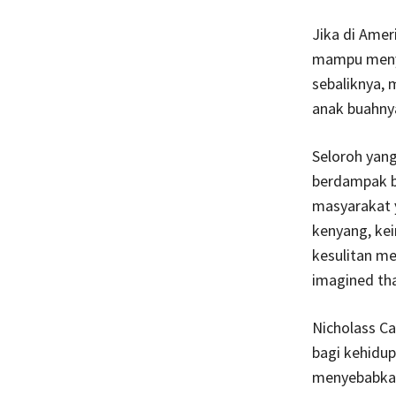
Jika di Amer
mampu menye
sebaliknya,
anak buahny
Seloroh yang
berdampak ba
masyarakat 
kenyang, ke
kesulitan m
imagined that
Nicholass Ca
bagi kehidup
menyebabkan 