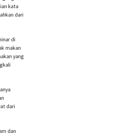
ian kata
ahkan dari
inar di
gak makan
makan yang
gkali
yanya
an
at dari
lam dan