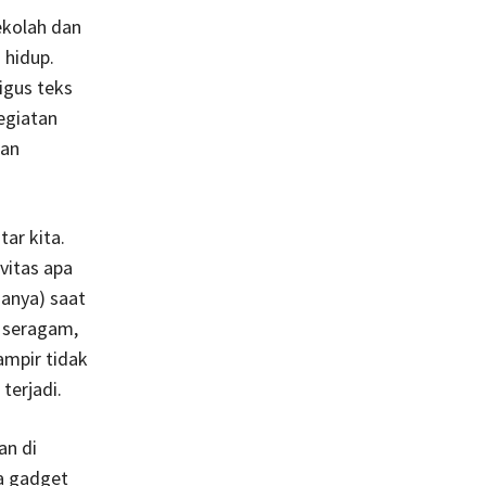
ekolah dan
 hidup.
igus teks
kegiatan
tan
ar kita.
vitas apa
anya) saat
 seragam,
ampir tidak
terjadi.
an di
a gadget