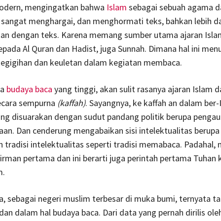
modern, mengingatkan bahwa
Islam
sebagai sebuah agama da
sangat menghargai, dan menghormati teks, bahkan lebih dar
hkan dengan teks. Karena memang sumber utama ajaran Isla
epada Al Quran dan Hadist, juga Sunnah. Dimana hal ini men
kegigihan dan keuletan dalam kegiatan membaca.
ya
budaya baca
yang tinggi, akan sulit rasanya ajaran Islam 
secara sempurna
(kaffah)
. Sayangnya, ke kaffah an dalam ber-
aring disuarakan dengan sudut pandang politik berupa penga
aan. Dan cenderung mengabaikan sisi intelektualitas berupa
tradisi intelektualitas seperti tradisi memabaca. Padahal
rman pertama dan ini berarti juga perintah pertama Tuhan
m.
ta, sebagai negeri muslim terbesar di muka bumi, ternyata 
dan dalam hal budaya baca. Dari data yang pernah dirilis o