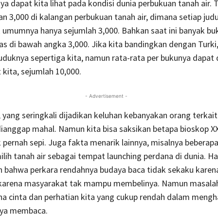
nya dapat kita lihat pada kondisi dunia perbukuan tanah air. 
kan 3,000 di kalangan perbukuan tanah air, dimana setiap jud
k umumnya hanya sejumlah 3,000. Bahkan saat ini banyak bu
as di bawah angka 3,000. Jika kita bandingkan dengan Turki
duknya sepertiga kita, namun rata-rata per bukunya dapat 
at kita, sejumlah 10,000.
- Advertisement -
, yang seringkali dijadikan keluhan kebanyakan orang terkai
ianggap mahal. Namun kita bisa saksikan betapa bioskop XXI
pernah sepi. Juga fakta menarik lainnya, misalnya beberapa
ih tanah air sebagai tempat launching perdana di dunia. Hal
 bahwa perkara rendahnya budaya baca tidak sekaku karena
karena masyarakat tak mampu membelinya. Namun masala
na cinta dan perhatian kita yang cukup rendah dalam mengh
aya membaca.