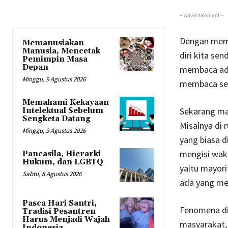
- Advertisement -
Dengan memb
Memanusiakan
Manusia, Mencetak
diri kita se
Pemimpin Masa
Depan
membaca adal
Minggu, 9 Agustus 2026
membaca seb
Memahami Kekayaan
Sekarang mar
Intelektual Sebelum
Sengketa Datang
Misalnya di 
Minggu, 9 Agustus 2026
yang biasa 
mengisi wak
Pancasila, Hierarki
Hukum, dan LGBTQ
yaitu mayori
Sabtu, 8 Agustus 2026
ada yang mem
Pasca Hari Santri,
Fenomena di 
Tradisi Pesantren
Harus Menjadi Wajah
masyarakat, 
Indonesia