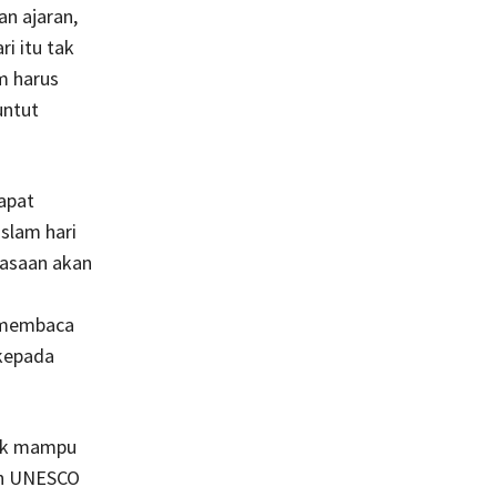
n ajaran,
i itu tak
m harus
untut
dapat
Islam hari
uasaan akan
, membaca
 kepada
tak mampu
leh UNESCO