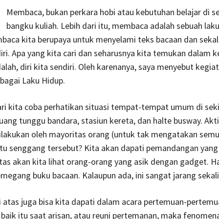
Membaca, bukan perkara hobi atau kebutuhan belajar di s
bangku kuliah. Lebih dari itu, membaca adalah sebuah laku
aca kita berupaya untuk menyelami teks bacaan dan sekal
ndiri. Apa yang kita cari dan seharusnya kita temukan dalam 
ah, diri kita sendiri. Oleh karenanya, saya menyebut kegia
agai Laku Hidup.
i kita coba perhatikan situasi tempat-tempat umum di sekit
ruang tunggu bandara, stasiun kereta, dan halte busway. Akti
dilakukan oleh mayoritas orang (untuk tak mengatakan semu
tu senggang tersebut? Kita akan dapati pemandangan yang
tas akan kita lihat orang-orang yang asik dengan gadget. H
egang buku bacaan. Kalaupun ada, ini sangat jarang sekali 
atas juga bisa kita dapati dalam acara pertemuan-pertemu
baik itu saat arisan, atau reuni pertemanan, maka fenomen