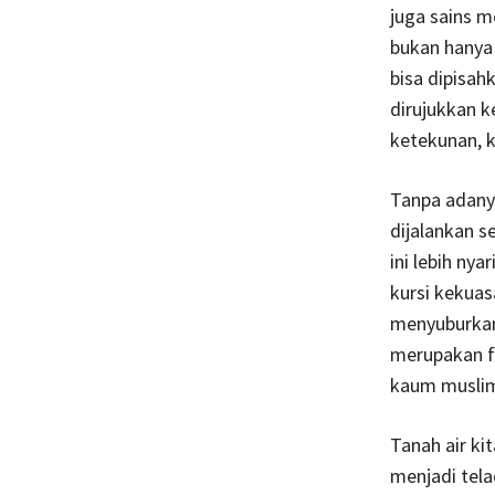
juga sains 
bukan hanya 
bisa dipisa
dirujukkan k
ketekunan, 
Tanpa adan
dijalankan 
ini lebih ny
kursi kekuas
menyuburkan 
merupakan fi
kaum musli
Tanah air ki
menjadi tela