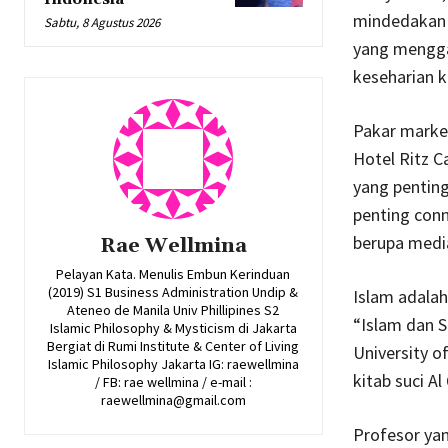
mindedakan s
Sabtu, 8 Agustus 2026
yang mengga
keseharian k
Pakar marke
Hotel Ritz C
yang pentin
penting conn
berupa media
Rae Wellmina
Pelayan Kata. Menulis Embun Kerinduan
(2019) S1 Business Administration Undip &
Islam adalah
Ateneo de Manila Univ Phillipines S2
“Islam dan S
Islamic Philosophy & Mysticism di Jakarta
Bergiat di Rumi Institute & Center of Living
University o
Islamic Philosophy Jakarta IG: raewellmina
kitab suci A
/ FB: rae wellmina / e-mail :
raewellmina@gmail.com
Profesor yan