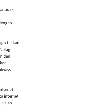
ka tidak
i
 dengan
juga takkan
”. Bagi
an dan
akan
always
internet
a internet
uivalen