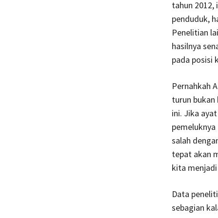
tahun 2012, 
penduduk, h
Penelitian l
hasilnya se
pada posisi 
Pernahkah A
turun bukan 
ini. Jika ay
pemeluknya 
salah dengan
tepat akan m
kita menjadi
Data penelit
sebagian ka