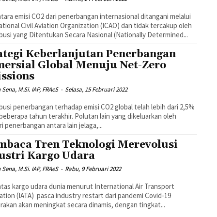
ara emisi CO2 dari penerbangan internasional ditangani melalui
ational Civil Aviation Organization (ICAO) dan tidak tercakup oleh
busi yang Ditentukan Secara Nasional (Nationally Determined...
ategi Keberlanjutan Penerbangan
ersial Global Menuju Net-Zero
ssions
n Sena, M.Si. IAP, FRAeS
-
Selasa, 15 Februari 2022
busi penerbangan terhadap emisi CO2 global telah lebih dari 2,5%
beberapa tahun terakhir. Polutan lain yang dikeluarkan oleh
ri penerbangan antara lain jelaga,...
baca Tren Teknologi Merevolusi
ustri Kargo Udara
n Sena, M.Si. IAP, FRAeS
-
Rabu, 9 Februari 2022
intas kargo udara dunia menurut International Air Transport
ation (IATA) pasca industry restart dari pandemi Covid-19
irakan akan meningkat secara dinamis, dengan tingkat...