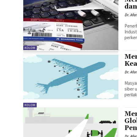
dan
Dr. Afe
Penerb
Indust
perkem
KOLOM
Men
Kea
Dr. Afe
Masya
siber 
perila
KOLOM
Mem
Glo
Pen
Dr. Afe