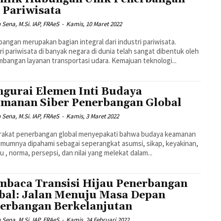
 Pariwisata
n Sena, M.Si. IAP, FRAeS
-
Kamis, 10 Maret 2022
angan merupakan bagian integral dari industri pariwisata.
ri pariwisata di banyak negara di dunia telah sangat dibentuk oleh
bangan layanan transportasi udara. Kemajuan teknologi...
gurai Elemen Inti Budaya
manan Siber Penerbangan Global
n Sena, M.Si. IAP, FRAeS
-
Kamis, 3 Maret 2022
rakat penerbangan global menyepakati bahwa budaya keamanan
umumnya dipahami sebagai seperangkat asumsi, sikap, keyakinan,
ku , norma, persepsi, dan nilai yang melekat dalam...
baca Transisi Hijau Penerbangan
bal: Jalan Menuju Masa Depan
erbangan Berkelanjutan
n Sena, M.Si. IAP, FRAeS
-
Kamis, 24 Februari 2022