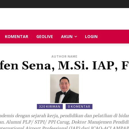
KOMENTAR
GEOLIVE
AKUN
LOGIN
AUTHOR NAME
fen Sena, M.Si. IAP,
320 KIRIMAN
0 KOMENTAR
ademis dengan sejarah kerja, pendidikan dan pelatihan di bid
aan. Alumni PLP/ STPI/ PPI Curug, Doktor Manajemen Pendidik
International Airport Professional (IAP) dari ICAO-ACI AMPAP