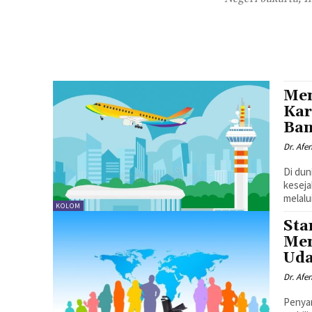
Men
Kar
Ban
Dr. Afe
Di dun
keseja
melalu
KOLOM
Sta
Men
Uda
Dr. Afe
Penyan