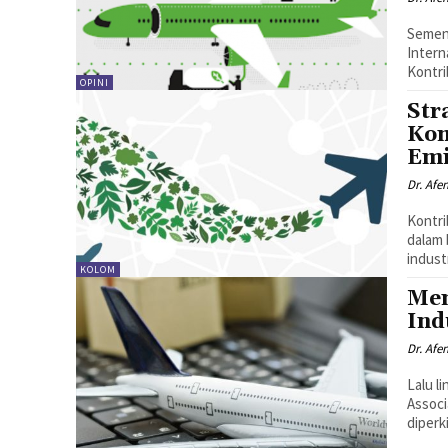
Sement
Intern
Kontri
OPINI
Str
Kom
Emi
Dr. Afe
Kontri
dalam 
indust
KOLOM
Mem
Ind
Dr. Afe
Lalu l
Associ
diperk