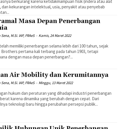
tasnya berkurang karena ketidakmampuan fisik (indera atau alat
, dan kekurangan intelektual, usia, penyakit atau penyebab
tan...
amal Masa Depan Penerbangan
ia
n Sena, M.Si. IAP, FRAeS
-
Kamis, 24 Maret 2022
telah memiliki penerbangan selama lebih dari 100 tahun, sejak
 Brothers pertama kali terbang pada tahun 1903, tetapi
mana dengan masa depan penerbangan?...
an Air Mobility dan Kerumitannya
n Sena, M.Si. IAP, FRAeS
-
Minggu, 13 Maret 2022
gan hukum dan peraturan yang dihadapi industri penerbangan
berat karena dinamika yang berubah dengan cepat. Dari
nya teknologi baru hingga perubahan persepsi publik...
ilik Hubungan Unik Penerbangan