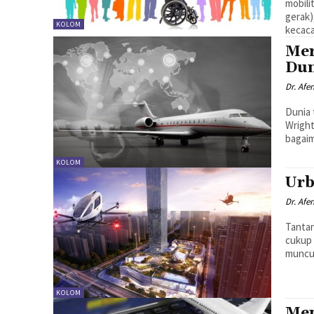
mobili
gerak)
KOLOM
kecaca
Mer
Dun
Dr. Afe
Dunia 
Wright
bagai
KOLOM
Urb
Dr. Afe
Tantan
cukup 
muncul
KOLOM
Men