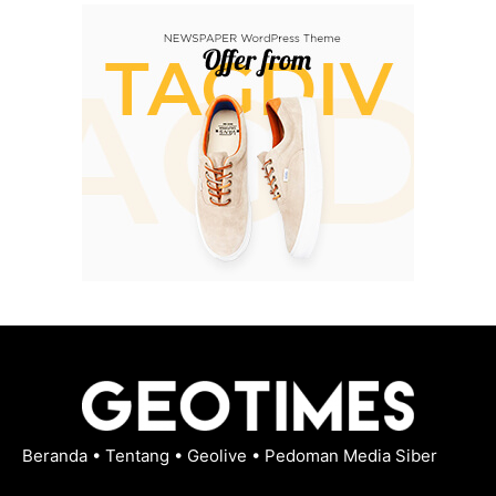
Beranda
•
Tentang
•
Geolive
•
Pedoman Media Siber