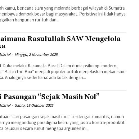
h kamu, bencana alam yang melanda berbagai wilayah di Sumatra
membawa dampak besar bagi masyarakat. Peristiwa ini tidak hanya
galkan bangunan runtuh dan...
aimana Rasulullah SAW Mengelola
ka
dzriel
-
Minggu, 2 November 2025
t Duka melalui Kacamata Barat Dalam dunia psikologi modern,
 "Ball in the Box" menjadi populer untuk menjelaskan mekanisme
a. Analoginya sederhana: ada kotak dengan...
i Pasangan “Sejak Masih Nol”
dzriel
-
Sabtu, 18 Oktober 2025
taan "cari pasangan sejak masih nol" terdengar romantis, namun
rnya mengandung paradigma keliru yang justru kontra-produktif.
ita telusuri secara runut mengapa argumen ini...