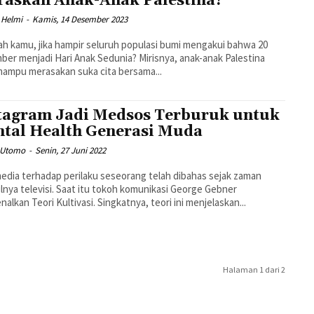
askah Anak-Anak Palestina?
 Helmi
-
Kamis, 14 Desember 2023
h kamu, jika hampir seluruh populasi bumi mengakui bahwa 20
er menjadi Hari Anak Sedunia? Mirisnya, anak-anak Palestina
mampu merasakan suka cita bersama...
tagram Jadi Medsos Terburuk untuk
tal Health Generasi Muda
 Utomo
-
Senin, 27 Juni 2022
edia terhadap perilaku seseorang telah dibahas sejak zaman
nya televisi. Saat itu tokoh komunikasi George Gebner
alkan Teori Kultivasi. Singkatnya, teori ini menjelaskan...
Halaman 1 dari 2