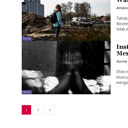
War
Amiera
Tahuka
Novemb
tidak 
OPINI
Ins
Men
Kurnia
Efek m
muncul
mengen
OPINI
1
2