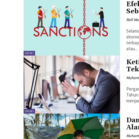
Efe
Seb
Rafi M
Selama
ekonom
terbay
atau...
OPINI
Ket
Tek
Muham
Pergan
Tahun 
menjad
OPINI
Dam
Al
Muhamm