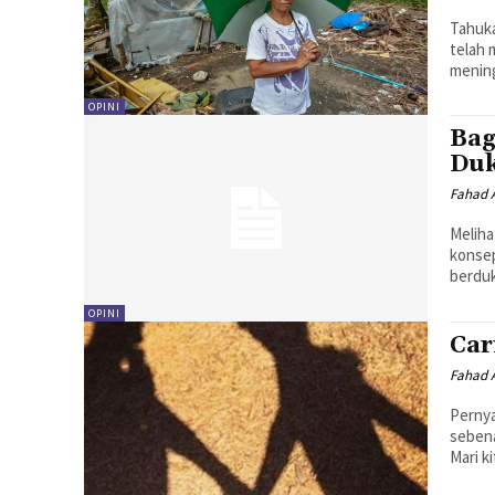
Tahuka
telah 
mening
OPINI
Bag
Du
Fahad A
Meliha
konsep
berduk
OPINI
Car
Fahad A
Pernya
sebena
Mari k