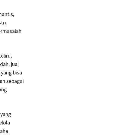
mantis,
stru
bermasalah
liru,
dah, jual
 yang bisa
an sebagai
yang
 yang
elola
saha