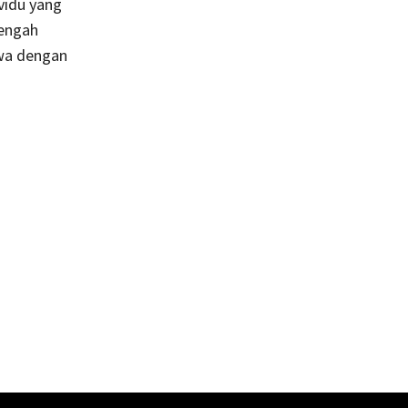
ividu yang
tengah
hwa dengan