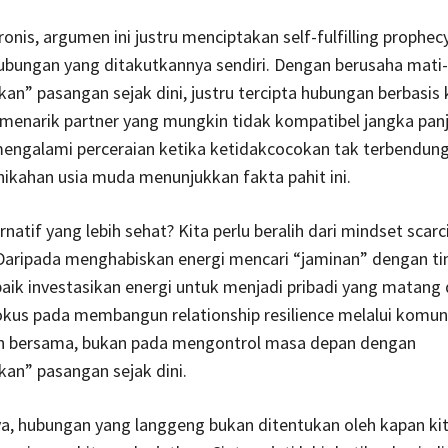
ronis, argumen ini justru menciptakan self-fulfilling prophec
ubungan yang ditakutkannya sendiri. Dengan berusaha mati
” pasangan sejak dini, justru tercipta hubungan berbasis
 menarik partner yang mungkin tidak kompatibel jangka pan
mengalami perceraian ketika ketidakcocokan tak terbendung
rnikahan usia muda menunjukkan fakta pahit ini.
rnatif yang lebih sehat? Kita perlu beralih dari mindset scarc
Daripada menghabiskan energi mencari “jaminan” dengan ti
 baik investasikan energi untuk menjadi pribadi yang matang
okus pada membangun relationship resilience melalui komun
 bersama, bukan pada mengontrol masa depan dengan
n” pasangan sejak dini.
a, hubungan yang langgeng bukan ditentukan oleh kapan kit