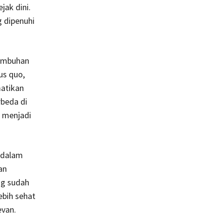
ak dini.
g dipenuhi
tumbuhan
us quo,
atikan
beda di
u menjadi
 dalam
an
ng sudah
ebih sehat
evan.