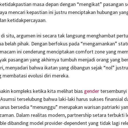
ketidakpastian masa depan dengan “mengikat” pasangan sej
paya mencari kepastian ini justru menciptakan hubungan yan
an ketidakpercayaan.
 di situ, argumen ini secara tak langsung menghambat per
dua belah pihak. Dengan berfokus pada “mengamankan” stat
macam ini cenderung menciptakan comfort zone yang mem
nyak pasangan yang akhirnya tumbuh menjadi orang yang ber
i, menyadari bahwa ikatan yang dibangun sejak “nol” justr
 membatasi evolusi diri mereka.
kin kompleks ketika kita melihat bias
gender
tersembunyi
 Asumsi terselubung bahwa laki-laki harus sukses finansial d
arus bersedia “menunggu” merupakan warisan patriarki ya
zaman. Dalam realitas modern, partnership setara terbukti l
ble dibanding model provider-dependent yang tidak lagi rel