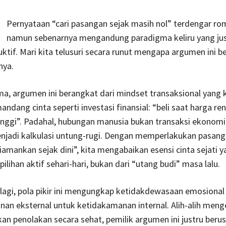
Pernyataan “cari pasangan sejak masih nol” terdengar ro
namun sebenarnya mengandung paradigma keliru yang ju
ktif. Mari kita telusuri secara runut mengapa argumen ini 
nya.
, argumen ini berangkat dari mindset transaksional yang ke
dang cinta seperti investasi finansial: “beli saat harga ren
inggi”. Padahal, hubungan manusia bukan transaksi ekonomi
enjadi kalkulasi untung-rugi. Dengan memperlakukan pasang
iamankan sejak dini”, kita mengabaikan esensi cinta sejati 
ilihan aktif sehari-hari, bukan dari “utang budi” masa lalu.
lagi, pola pikir ini mengungkap ketidakdewasaan emosional
nan eksternal untuk ketidakamanan internal. Alih-alih meng
an penolakan secara sehat, pemilik argumen ini justru beru