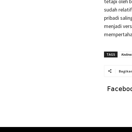
tetapi oleh 
sudah relati
pribadi sali
menjadi versi
mempertahan
TAGS
Kedew
Bagika
Facebo