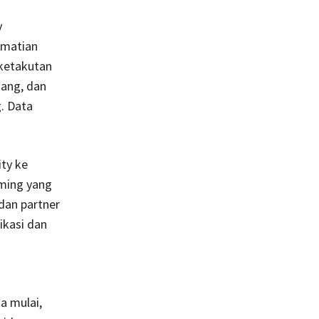
y
-matian
 ketakutan
jang, dan
. Data
ity ke
ming yang
 dan partner
ikasi dan
a mulai,