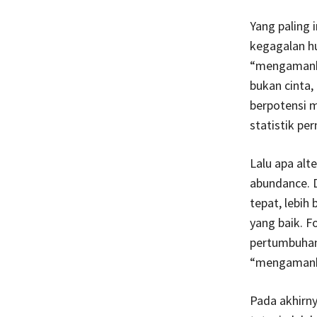
Yang paling i
kegagalan h
“mengamankan
bukan cinta,
berpotensi 
statistik pe
Lalu apa alte
abundance. 
tepat, lebih
yang baik. F
pertumbuhan
“mengamanka
Pada akhirny