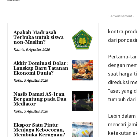
- Advertisement -
kontra-produ
Apakah Madrasah
Terbuka untuk siswa
dari pondasi
non-Muslim?
Kamis, 6 Agustus 2026
Pertama-tama
Akhir Dominasi Dolar:
dengan meman
Lanskap Baru Tatanan
saat harga t
Ekonomi Dunia?
Rabu, 5 Agustus 2026
direduksi m
“aset yang d
Nasib Damai AS-Iran
tumbuh dari p
Bergantung pada Dua
Mediator
Rabu, 5 Agustus 2026
Lebih dalam 
mencari jami
Ekspor Satu Pintu:
Menjaga Kebocoran,
ketakutan ak
Membuka Keraguan?