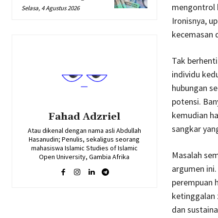
mengontrol 
Selasa, 4 Agustus 2026
Ironisnya, u
kecemasan d
Tak berhenti
individu ke
hubungan se
potensi. Ba
kemudian har
Fahad Adzriel
sangkar yang
Atau dikenal dengan nama asli Abdullah
Hasanudin; Penulis, sekaligus seorang
mahasiswa Islamic Studies of Islamic
Masalah sema
Open University, Gambia Afrika
argumen ini.
perempuan h
ketinggalan 
dan sustaina