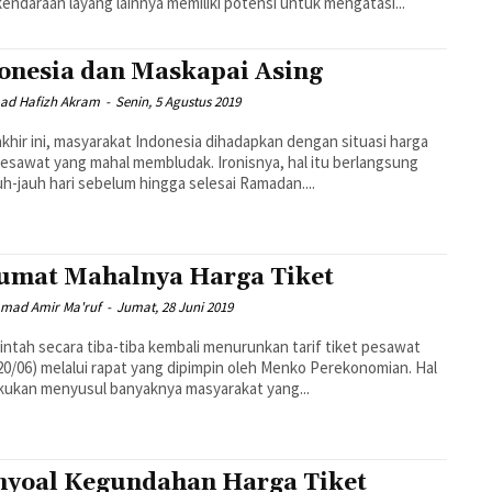
kendaraan layang lainnya memiliki potensi untuk mengatasi...
onesia dan Maskapai Asing
d Hafizh Akram
-
Senin, 5 Agustus 2019
akhir ini, masyarakat Indonesia dihadapkan dengan situasi harga
pesawat yang mahal membludak. Ironisnya, hal itu berlangsung
auh-jauh hari sebelum hingga selesai Ramadan....
umat Mahalnya Harga Tiket
ad Amir Ma'ruf
-
Jumat, 28 Juni 2019
ntah secara tiba-tiba kembali menurunkan tarif tiket pesawat
20/06) melalui rapat yang dipimpin oleh Menko Perekonomian. Hal
lakukan menyusul banyaknya masyarakat yang...
yoal Kegundahan Harga Tiket