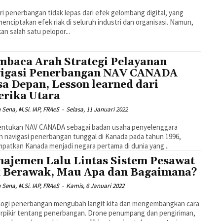
ri penerbangan tidak lepas dari efek gelombang digital, yang
menciptakan efek riak di seluruh industri dan organisasi. Namun,
kan salah satu pelopor...
baca Arah Strategi Pelayanan
igasi Penerbangan NAV CANADA
a Depan, Lesson learned dari
rika Utara
n Sena, M.Si. IAP, FRAeS
-
Selasa, 11 Januari 2022
ntukan NAV CANADA sebagai badan usaha penyelenggara
n navigasi penerbangan tunggal di Kanada pada tahun 1996,
atkan Kanada menjadi negara pertama di dunia yang...
ajemen Lalu Lintas Sistem Pesawat
 Berawak, Mau Apa dan Bagaimana?
n Sena, M.Si. IAP, FRAeS
-
Kamis, 6 Januari 2022
logi penerbangan mengubah langit kita dan mengembangkan cara
erpikir tentang penerbangan. Drone penumpang dan pengiriman,