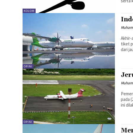
serta 
KOLOM
Ind
Muhama
Akhir-
tiket 
dari j
OPINI
Jer
Muhamm
Pemeri
pada (
ini di
OPINI
Men