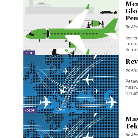
Mem
Glo
Pen
Dr. Afe
Sement
Intern
Kontri
OPINI
Rev
Dr. Afe
Pesawa
mesin,
lain la
KOLOM
Mas
Tek
Dr. Afe