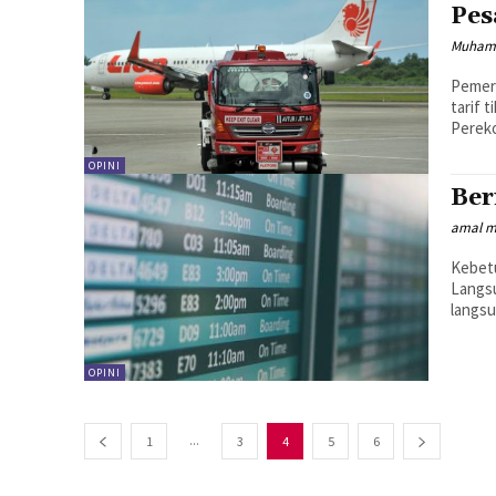
Pes
Muhamm
Pemer
tarif 
Pereko
OPINI
Ber
amal m
Kebetu
Langsu
langsu
OPINI
...
1
3
4
5
6