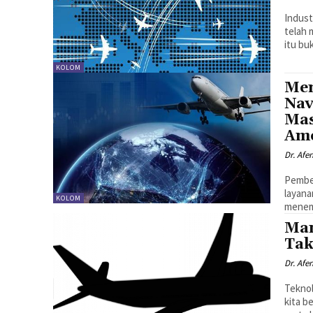
Indust
telah 
itu bu
KOLOM
Mem
Nav
Mas
Ame
Dr. Afe
Pembe
layana
KOLOM
menemp
Man
Tak
Dr. Afe
Tekno
kita b