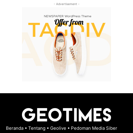
- Advertisement -
Beranda
•
Tentang
•
Geolive
•
Pedoman Media Siber