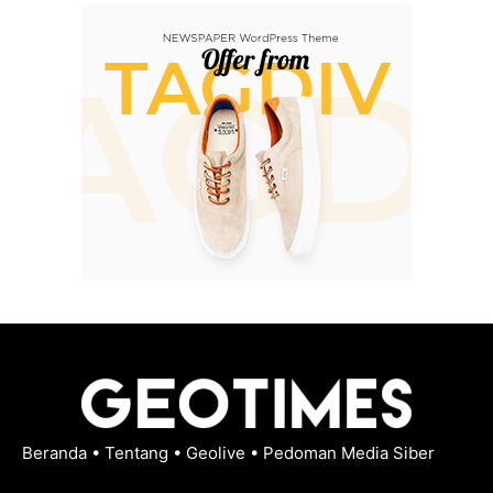
Beranda
•
Tentang
•
Geolive
•
Pedoman Media Siber