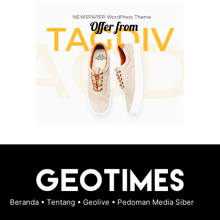
Beranda
•
Tentang
•
Geolive
•
Pedoman Media Siber