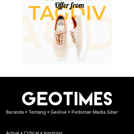
Beranda
•
Tentang
•
Geolive
•
Pedoman Media Siber
Actual • Critical • Inspiring