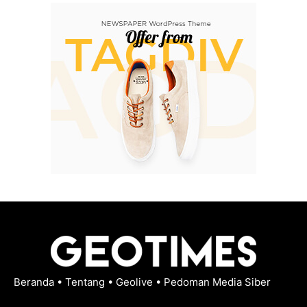
Beranda
•
Tentang
•
Geolive
•
Pedoman Media Siber