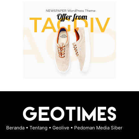
Beranda
•
Tentang
•
Geolive
•
Pedoman Media Siber