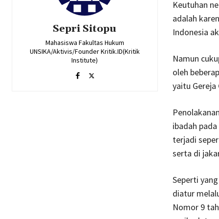
Keutuhan neg
adalah kare
Sepri Sitopu
Indonesia ak
Mahasiswa Fakultas Hukum
UNSIKA/Aktivis/Founder Kritik.ID(Kritik
Namun cukup 
Institute)
oleh bebera
yaitu Gereja
Penolakanan 
ibadah pada 
terjadi sepe
serta di jak
Seperti yan
diatur mela
Nomor 9 tah