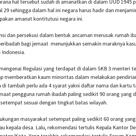
rana hal tersebut sudah di amanatkan di dalam UUD 1945 p
al 29 sehingga dalam hal ini negara harus hadir dan menjamin
akan amanat kontitutusi negara ini.
ransi dan persekusi dalam bentuk ancaman merusak rumah ib
beribadah bagi jemaat menunjukkan semakin maraknya kas
i Indonesia.
mengenai Regulasi yang terdapat di dalam SKB 3 menteri t
ap memberatkan kaum minoritas dalam melakukan pendiria
a di tambah perlu ada 4 syarat yakni daftar nama dan kartu 
maat pengguna rumah ibadah paling sedikit 90 orang yang 
 setempat sesuai dengan tingkat batas wilayah.
ukungan masyarakat setempat paling sedikit 60 orang yang
tau kepala desa. Lalu, rekomendasi tertulis Kepala Kantor 
aten/Kota. Yang terakhir, rekomendasi tertulis Forum Kom