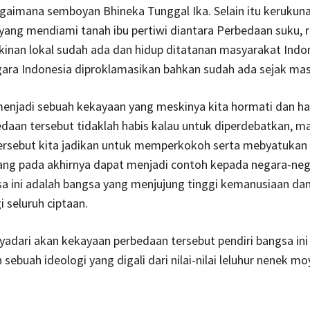
gaimana semboyan Bhineka Tunggal Ika. Selain itu kerukuna
ang mendiami tanah ibu pertiwi diantara Perbedaan suku, 
inan lokal sudah ada dan hidup ditatanan masyarakat Indon
ara Indonesia diproklamasikan bahkan sudah ada sejak mas
enjadi sebuah kekayaan yang meskinya kita hormati dan ha
aan tersebut tidaklah habis kalau untuk diperdebatkan, ma
ersebut kita jadikan untuk memperkokoh serta mebyatukan
ang pada akhirnya dapat menjadi contoh kepada negara-nega
a ini adalah bangsa yang menjujung tinggi kemanusiaan da
 seluruh ciptaan.
dari akan kekayaan perbedaan tersebut pendiri bangsa ini
ebuah ideologi yang digali dari nilai-nilai leluhur nenek mo