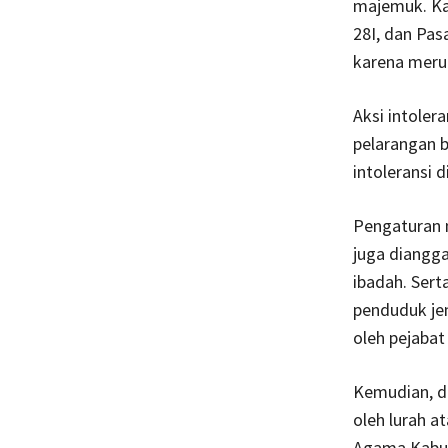
majemuk. Ka
28I, dan Pas
karena merup
Aksi intole
pelarangan 
intoleransi d
Pengaturan 
juga diangg
ibadah. Sert
penduduk je
oleh pejabat
Kemudian, d
oleh lurah a
Agama Kabup