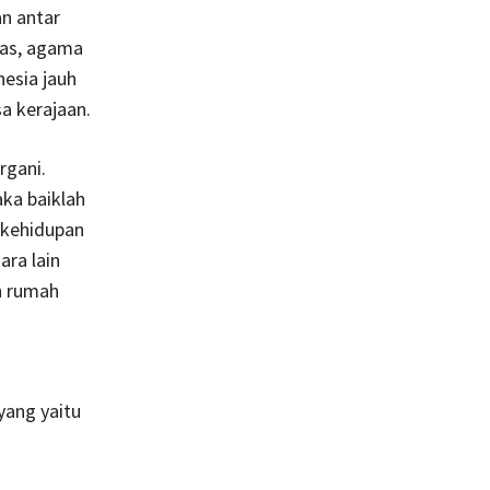
n antar
ras, agama
esia jauh
a kerajaan.
rgani.
ka baiklah
 kehidupan
ra lain
n rumah
yang yaitu