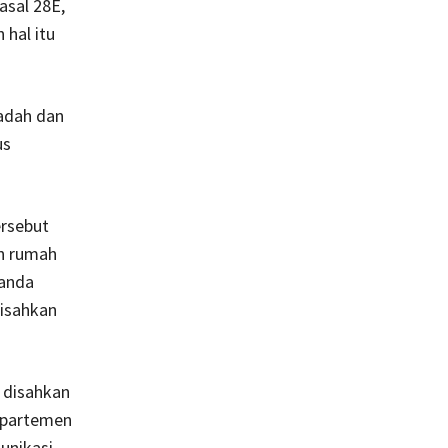
asal 28E,
 hal itu
adah dan
us
ersebut
n rumah
tanda
disahkan
 disahkan
Departemen
unikasi