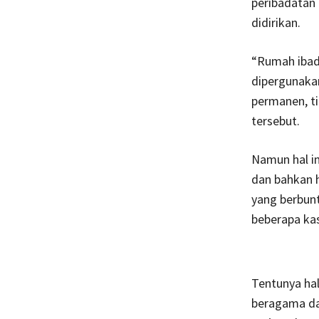
peribadatan
didirikan.
“Rumah ibada
dipergunaka
permanen, ti
tersebut.
Namun hal in
dan bahkan h
yang berbunt
beberapa kas
Tentunya hal
beragama da