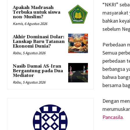
“NKRI” seba
Apakah Madrasah
masyarakat y
Terbuka untuk siswa
non-Muslim?
bahkan keyak
Kamis, 6 Agustus 2026
sebelum Neg
Akhir Dominasi Dolar:
Lanskap Baru Tatanan
Perbedaan m
Ekonomi Dunia?
Semua perbed
Rabu, 5 Agustus 2026
perbedaan t
Nasib Damai AS-Iran
berbangsa y
Bergantung pada Dua
Mediator
bahwa bangs
Rabu, 5 Agustus 2026
bersama bagi
Dengan menya
merumuskan s
Pancasila.