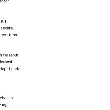
datan
usus
 secara
 peraturan
h tersebut
leransi
rdapat pada
bebasan
yang