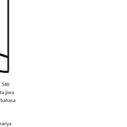
7.540
ta jiwa
h bahasa
manya