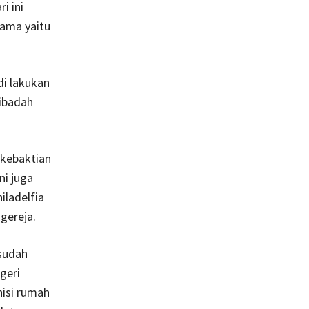
i ini
sama yaitu
di lakukan
ibadah
 kebaktian
ni juga
iladelfia
gereja.
sudah
geri
isi rumah