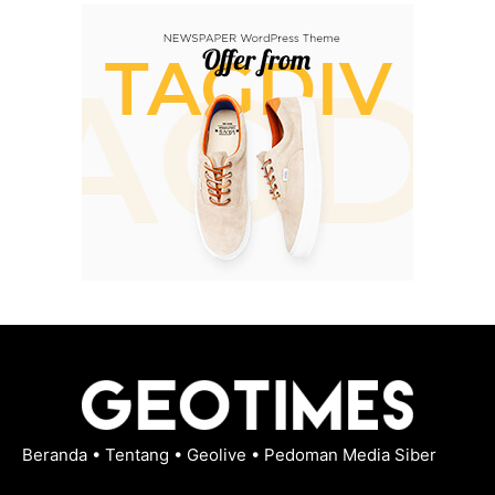
Beranda
•
Tentang
•
Geolive
•
Pedoman Media Siber