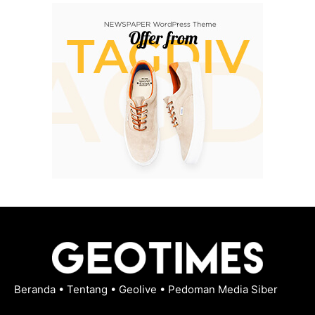
Beranda
•
Tentang
•
Geolive
•
Pedoman Media Siber