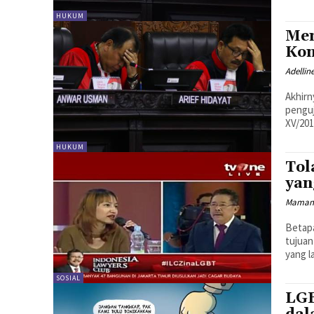
HUKUM
Mem
Kon
Adellin
Akhir
penguj
XV/201
HUKUM
Tol
yan
Maman
Betapa
tujuan
SOSIAL
LGB