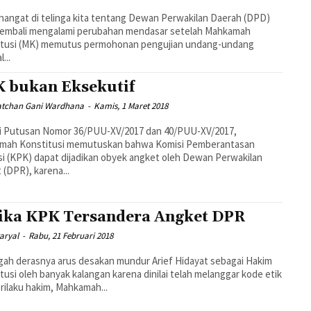
hangat di telinga kita tentang Dewan Perwakilan Daerah (DPD)
kembali mengalami perubahan mendasar setelah Mahkamah
itusi (MK) memutus permohonan pengujian undang-undang
l...
 bukan Eksekutif
Fatchan Gani Wardhana
-
Kamis, 1 Maret 2018
ui Putusan Nomor 36/PUU-XV/2017 dan 40/PUU-XV/2017,
mah Konstitusi memutuskan bahwa Komisi Pemberantasan
i (KPK) dapat dijadikan obyek angket oleh Dewan Perwakilan
 (DPR), karena...
ika KPK Tersandera Angket DPR
taryal
-
Rabu, 21 Februari 2018
gah derasnya arus desakan mundur Arief Hidayat sebagai Hakim
tusi oleh banyak kalangan karena dinilai telah melanggar kode etik
rilaku hakim, Mahkamah...