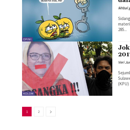
dal
Ikhbal 
Sidang
materil
285...
OPINI
Jok
201
Veri Ju
Sejum
Sulawe
(KPU) 
KOLOM
1
2