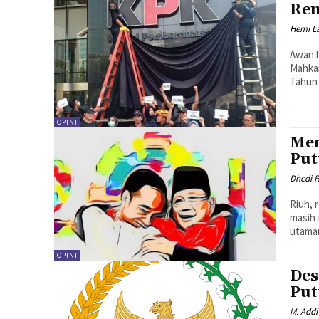
Re
Hemi L
Awan h
Mahka
Tahun 
OPINI
Men
Pu
Dhedi R
Riuh, 
masih 
utaman
OPINI
Des
Pu
M. Addi