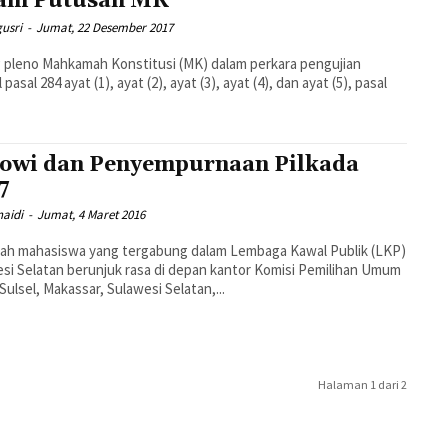
am Putusan MK
gusri
-
Jumat, 22 Desember 2017
 pleno Mahkamah Konstitusi (MK) dalam perkara pengujian
 pasal 284 ayat (1), ayat (2), ayat (3), ayat (4), dan ayat (5), pasal
owi dan Penyempurnaan Pilkada
7
naidi
-
Jumat, 4 Maret 2016
lah mahasiswa yang tergabung dalam Lembaga Kawal Publik (LKP)
si Selatan berunjuk rasa di depan kantor Komisi Pemilihan Umum
Sulsel, Makassar, Sulawesi Selatan,...
Halaman 1 dari 2