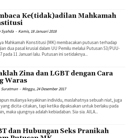
baca Ke(tidak)adilan Mahkamah
stitusi
e Syahda
-
Kamis, 18 Januari 2018
nya Mahkamah Konstitusi (MK) membacakan putusan terhadap
ian dua pasal krusial dalam UU Pemilu melalui Putusan 53/PUU-
7 pada 11 Januari lalu. Putusan ini setidaknya...
aklah Zina dan LGBT dengan Cara
g Waras
 Suratman
-
Minggu, 24 Desember 2017
pun mulianya keyakinan individu, maslahatnya sebuah niat, juga
 yang dicita-citakan, tapi ketika dipaksakan untuk berlaku pada
yang lain, maka ujungnya adalah kebiadaban. Sia-sia. AILA...
T dan Hubungan Seks Pranikah