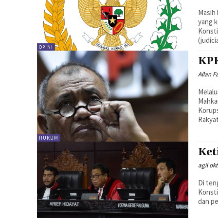
Masih 
yang 
Konst
(judicia
OPINI
KPK
Allan 
Melal
Mahka
Korups
Rakyat
HUKUM
Ket
agil ok
Di ten
Konsti
dan pe