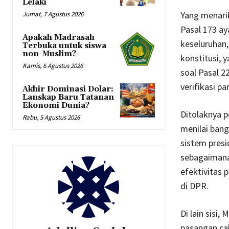
Lelaki
Yang menari
Jumat, 7 Agustus 2026
Pasal 173 ay
Apakah Madrasah
keseluruhan,
Terbuka untuk siswa
non-Muslim?
konstitusi, 
Kamis, 6 Agustus 2026
soal Pasal 2
verifikasi p
Akhir Dominasi Dolar:
Lanskap Baru Tatanan
Ekonomi Dunia?
Ditolaknya 
Rabu, 5 Agustus 2026
menilai ban
sistem presi
sebagaimana 
efektivitas 
di DPR.
Di lain sisi
pasangan ca