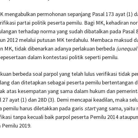
, MK mengabulkan permohonan sepanjang Pasal 173 ayat (1) d
ifikasi partai politik peserta pemilu. Bagi MK, kehadiran nor
langan terhadap norma yang sudah dibatalkan pada Pasal 8 
un 2012 melalui putusan MK terdahulu. Membaca maksud d
n MK, tidak dibenarkan adanya perlakuan berbeda
(unequal
epesertaan dalam kontestasi politik seperti pemilu.
kuan berbeda soal parpol yang telah lulus verifikasi tidak pe
 ulang dan ditetapkan sebagai peserta pemilu bertentangan
 hak atas kesempatan yang sama dalam hukum dan pemerint
l 27 ayat (1) dan 28D (3). Demi mencapai keadilan, maka sel
a pemilu harus diletakkan pada garis
start
yang sama, yaitu 
fikasi tanpa kecuali baik parpol peserta Pemilu 2014 ataupun
 Pemilu 2019.