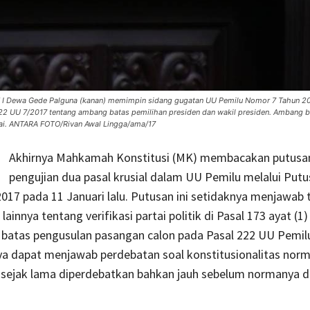
MK I Dewa Gede Palguna (kanan) memimpin sidang gugatan UU Pemilu Nomor 7 Tahun 20
 222 UU 7/2017 tentang ambang batas pemilihan presiden dan wakil presiden. Ambang 
tai. ANTARA FOTO/Rivan Awal Lingga/ama/17
Akhirnya Mahkamah Konstitusi (MK) membacakan putusa
pengujian dua pasal krusial dalam UU Pemilu melalui Put
17 pada 11 Januari lalu. Putusan ini setidaknya menjawab 
innya tentang verifikasi partai politik di Pasal 173 ayat (1)
batas pengusulan pasangan calon pada Pasal 222 UU Pemil
nya dapat menjawab perdebatan soal konstitusionalitas nor
 sejak lama diperdebatkan bahkan jauh sebelum normanya d