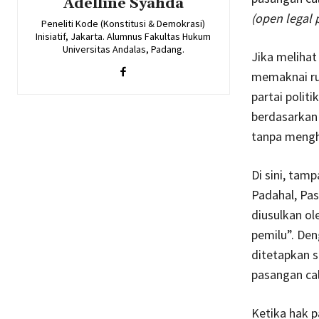
Adelline Syahda
(open legal p
Peneliti Kode (Konstitusi & Demokrasi)
Inisiatif, Jakarta. Alumnus Fakultas Hukum
Universitas Andalas, Padang.
Jika meliha
memaknai ru
partai politi
berdasarkan 
tanpa mengh
Di sini, tam
Padahal, Pas
diusulkan ol
pemilu”. Den
ditetapkan 
pasangan ca
Ketika hak p