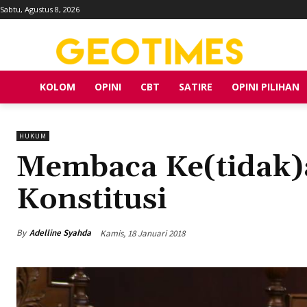
Sabtu, Agustus 8, 2026
KOLOM
OPINI
CBT
SATIRE
OPINI PILIHAN
HUKUM
Membaca Ke(tidak
Konstitusi
By
Adelline Syahda
Kamis, 18 Januari 2018