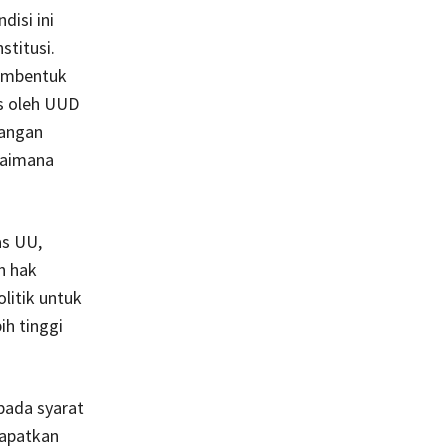
isi ini
titusi.
pembentuk
s oleh UUD
angan
aimana
as UU,
n hak
litik untuk
h tinggi
 pada syarat
dapatkan