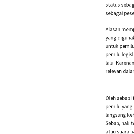
status sebag
sebagai pese
Alasan memp
yang digunak
untuk pemilu
pemilu legis
lalu. Karena
relevan dala
Oleh sebab i
pemilu yang
langsung ke
Sebab, hak t
atau suara 