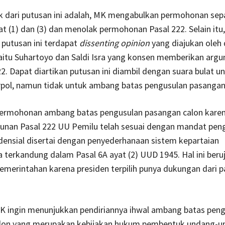
k dari putusan ini adalah, MK mengabulkan permohonan sep
at (1) dan (3) dan menolak permohonan Pasal 222. Selain itu,
 putusan ini terdapat
dissenting opinion
yang diajukan oleh
yaitu Suhartoyo dan Saldi Isra yang konsen memberikan arg
22. Dapat diartikan putusan ini diambil dengan suara bulat u
arpol, namun tidak untuk ambang batas pengusulan pasangan
permohonan ambang batas pengusulan pasangan calon kare
gunan Pasal 222 UU Pemilu telah sesuai dengan mandat pen
densial disertai dengan penyederhanaan sistem kepartaian
terkandung dalam Pasal 6A ayat (2) UUD 1945. Hal ini beru
pemerintahan karena presiden terpilih punya dukungan dari pa
, MK ingin menunjukkan pendiriannya ihwal ambang batas pen
lon yang merupakan kebijakan hukum pembentuk undang-u