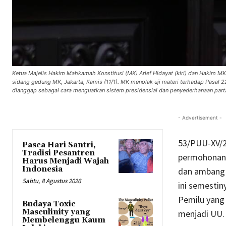
Ketua Majelis Hakim Mahkamah Konstitusi (MK) Arief Hidayat (kiri) dan Hakim 
sidang gedung MK, Jakarta, Kamis (11/1). MK menolak uji materi terhadap Pasal
dianggap sebagai cara menguatkan sistem presidensial dan penyederhanaan par
- Advertisement -
53/PUU-XV/20
Pasca Hari Santri,
Tradisi Pesantren
permohonan la
Harus Menjadi Wajah
Indonesia
dan ambang 
Sabtu, 8 Agustus 2026
ini semesti
Pemilu yang
Budaya Toxic
Masculinity yang
menjadi UU.
Membelenggu Kaum