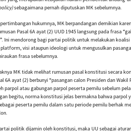
olicy)
sebagaimana pernah diputuskan MK sebelumnya.
t pertimbangan hukumnya, MK berpandangan demikian kare
musan Pasal 6A ayat (2) UUD 1945 langsung pada frasa “g
k”. Ini mendorong bagi partai politik untuk melakukan koalisi
platform, visi ataupun ideologi untuk mengusulkan pasanga
iraukan frasa sebelumnya.
paknya MK tidak melihat rumusan pasal konstitusi secara ko
al 6A ayat (2) berbunyi “pasangan calon Presiden dan Wakil 
eh parpol atau gabungan parpol peserta pemilu sebelum pel
gan begitu, norma konstitusi jelas bermakna bahwa parpol 
sebagai peserta pemilu dalam satu periode pemilu berhak m
lon.
artai politik dijamin oleh konstitusi, maka UU sebagai atura