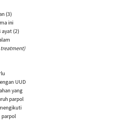
an (3)
ma ini
ayat (2)
alam
 treatment)
rlu
 dengan UUD
ahan yang
uruh parpol
mengikuti
 parpol