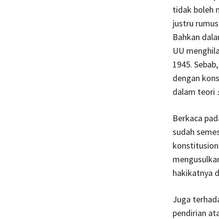
tidak boleh 
justru rumus
Bahkan dal
UU menghilan
1945. Sebab
dengan konst
dalam teori
Berkaca pad
sudah semes
konstitusion
mengusulkan 
hakikatnya d
Juga terhada
pendirian a