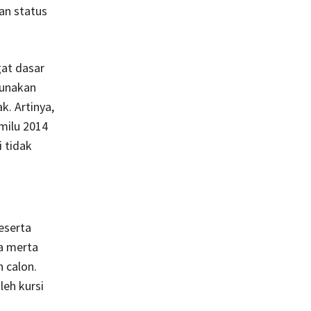
an status
at dasar
gunakan
k. Artinya,
milu 2014
 tidak
eserta
a merta
 calon.
leh kursi