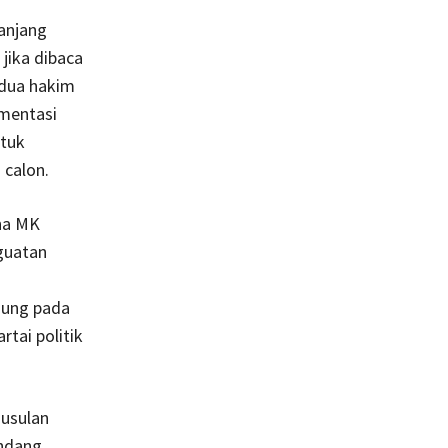
anjang
 jika dibaca
 dua hakim
umentasi
ntuk
 calon.
na MK
guatan
jung pada
rtai politik
gusulan
ndang