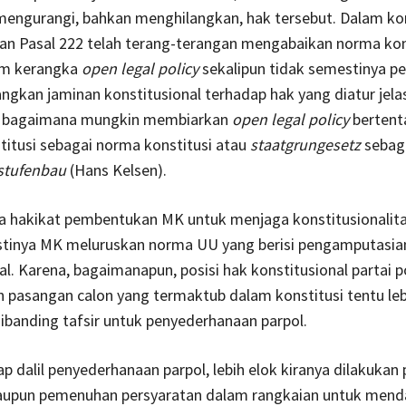
mengurangi, bahkan menghilangkan, hak tersebut. Dalam kond
an Pasal 222 telah terang-terangan mengabaikan norma kons
am kerangka
open legal policy
sekalipun tidak semestinya 
gkan jaminan konstitusional terhadap hak yang diatur jela
, bagaimana mungkin membiarkan
open legal policy
bertent
itusi sebagai norma konstitusi atau
staatgrungesetz
sebag
stufenbau
(Hans Kelsen).
a hakikat pembentukan MK untuk menjaga konstitusionalit
tinya MK meluruskan norma UU yang berisi pengamputasia
al. Karena, bagaimanapun, posisi hak konstitusional partai po
pasangan calon yang termaktub dalam konstitusi tentu lebi
ibanding tafsir untuk penyederhanaan parpol.
p dalil penyederhanaan parpol, lebih elok kiranya dilakukan
taupun pemenuhan persyaratan dalam rangkaian untuk men