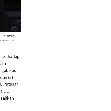
17 di ruang
batas masih
n terhadap
usan
tigabelas
 dan (3)
u. Putusan
ma UU
isahkan