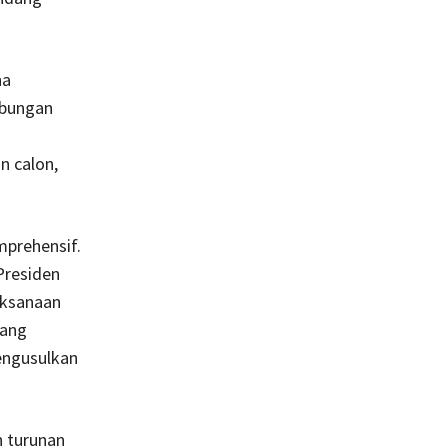
na
abungan
n calon,
mprehensif.
Presiden
aksanaan
yang
engusulkan
n turunan