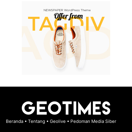
Beranda
•
Tentang
•
Geolive
•
Pedoman Media Siber