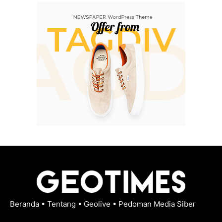
Beranda
•
Tentang
•
Geolive
•
Pedoman Media Siber