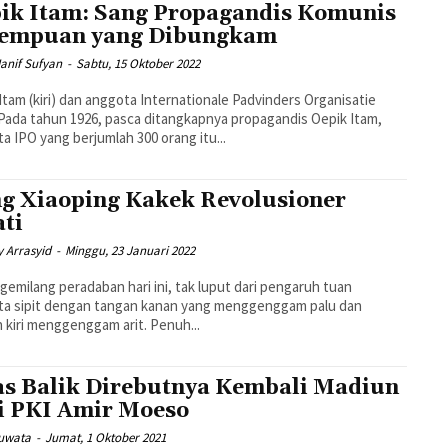
ik Itam: Sang Propagandis Komunis
empuan yang Dibungkam
Hanif Sufyan
-
Sabtu, 15 Oktober 2022
Itam (kiri) dan anggota Internationale Padvinders Organisatie
 Pada tahun 1926, pasca ditangkapnya propagandis Oepik Itam,
a IPO yang berjumlah 300 orang itu...
g Xiaoping Kakek Revolusioner
ati
 Arrasyid
-
Minggu, 23 Januari 2022
 gemilang peradaban hari ini, tak luput dari pengaruh tuan
ta sipit dengan tangan kanan yang menggenggam palu dan
 kiri menggenggam arit. Penuh...
as Balik Direbutnya Kembali Madiun
i PKI Amir Moeso
huwata
-
Jumat, 1 Oktober 2021