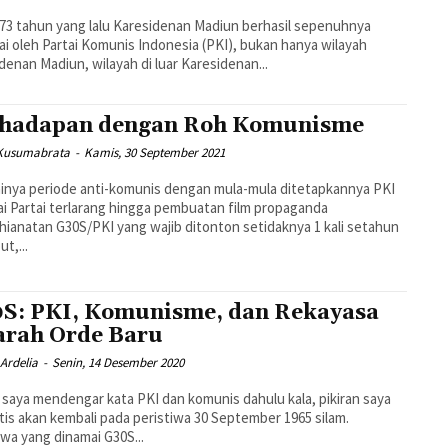
73 tahun yang lalu Karesidenan Madiun berhasil sepenuhnya
ai oleh Partai Komunis Indonesia (PKI), bukan hanya wilayah
denan Madiun, wilayah di luar Karesidenan...
hadapan dengan Roh Komunisme
 Kusumabrata
-
Kamis, 30 September 2021
inya periode anti-komunis dengan mula-mula ditetapkannya PKI
i Partai terlarang hingga pembuatan film propaganda
ianatan G30S/PKI yang wajib ditonton setidaknya 1 kali setahun
t,...
S: PKI, Komunisme, dan Rekayasa
arah Orde Baru
Ardelia
-
Senin, 14 Desember 2020
 saya mendengar kata PKI dan komunis dahulu kala, pikiran saya
is akan kembali pada peristiwa 30 September 1965 silam.
iwa yang dinamai G30S...