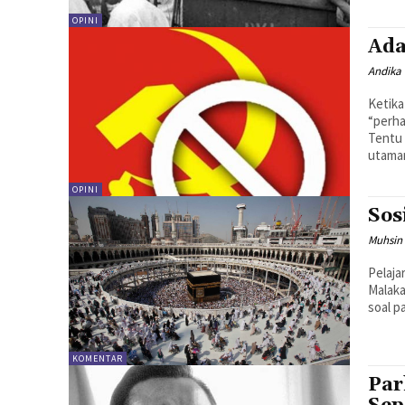
OPINI
Ada
Andika 
Ketika
“perha
Tentu 
utaman
OPINI
Sos
Muhsin
Pelaja
Malaka
KOMENTAR
Par