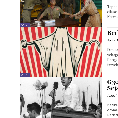
Tepat 
dikuas
Karesi
OPINI
Ber
Alvino
Dimula
sebaga
Pengkh
tersebu
OPINI
G30
Sej
Abidah 
Ketika
otomat
Perist