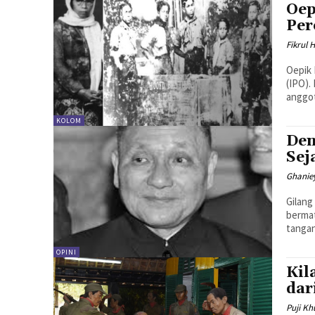
Oep
Per
Fikrul 
Oepik 
(IPO).
anggot
KOLOM
Den
Sej
Ghaniey
Gilang
berma
tangan
OPINI
Kil
dar
Puji K