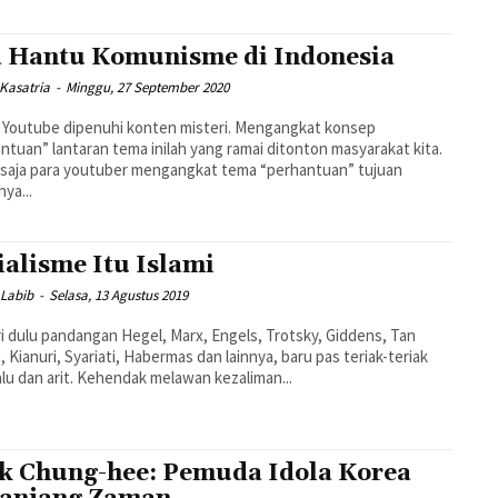
 Hantu Komunisme di Indonesia
Kasatria
-
Minggu, 27 September 2020
 Youtube dipenuhi konten misteri. Mengangkat konsep
ntuan” lantaran tema inilah yang ramai ditonton masyarakat kita.
saja para youtuber mengangkat tema “perhantuan” tujuan
ya...
ialisme Itu Islami
 Labib
-
Selasa, 13 Agustus 2019
ri dulu pandangan Hegel, Marx, Engels, Trotsky, Giddens, Tan
, Kianuri, Syariati, Habermas dan lainnya, baru pas teriak-teriak
soal palu dan arit. Kehendak melawan kezaliman...
k Chung-hee: Pemuda Idola Korea