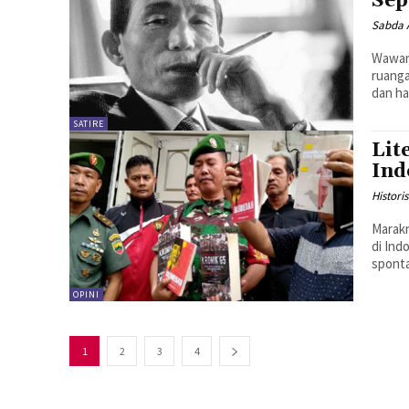
Sep
Sabda 
Wawanc
ruanga
dan ha
SATIRE
Lit
Ind
Histor
Marakn
di Ind
sponta
OPINI
1
2
3
4