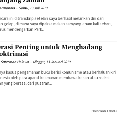
anjang Zaman
Armandio
-
Sabtu, 13 Juli 2019
ara ini ditranskrip setelah saya berhasil melarikan diri dari
n gelap, di mana saya dipaksa makan samyang enam kali sehari,
rus mendengarkan Park...
erasi Penting untuk Menghadang
oktrinasi
is Soterman Halawa
-
Minggu, 13 Januari 2019
ya kasus pengamanan buku berisi komunisme atau berhaluan kiri
onesia oleh para aparat keamanan membawa kesan atau reaksi
n yang berasal dari pusaran...
Halaman 1 dari 4