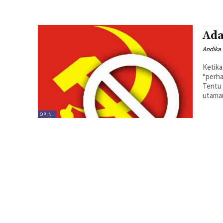
Ada
Andika 
Ketika
“perha
Tentu 
utaman
OPINI