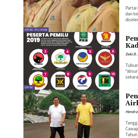
Partai
dan be
disele
OPINI PILIHAN
Pem
Kad
Deki.R.
Tulisa
“absur
sekara
OPINI
Pen
Air
Hendra
Tangg
Cawapr
Tahun 