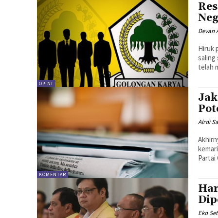
Res
Neg
Devan 
Hiruk 
saling
telah 
OPINI
Jak
Pot
Alrdi 
Akhirn
kemari
KOMENTAR
Har
Dip
Eko Set