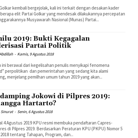
 Golkar kembali bergejolak, kali ini terkait dengan desakan kader
berapa elit Partai Golkar yang mendesak dilakukannya percepatan
nggarakannya Musyawarah Nasional (Munas) Partai...
ilu 2019: Bukti Kegagalan
erisasi Partai Politik
 Abdillah
-
Kamis, 9 Agustus 2018
n ini berawal dari kegelisahan penulis menyikapi fenomena
d” perpolitikan dan pemerintahan yang sedang kita alami
ng, menjelang pemilhan umum tahun 2019 yang akan...
damping Jokowi di Pilpres 2019:
langga Hartarto?
 Sinurat
-
Senin, 6 Agustus 2018
al 4 Agustus 2019 KPU resmi membuka pendaftaran Capres-
es di Pilpres 2019. Berdasarkan Peraturan KPU (PKPU) Nomor 5
2018 tentang Tahapan, Program, dan...