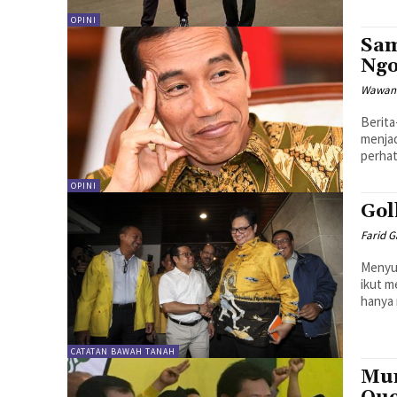
OPINI
Sam
Ngo
Wawan
Berita
menja
perhat
OPINI
Gol
Farid 
Menyus
ikut meramai
hanya 
CATATAN BAWAH TANAH
Mun