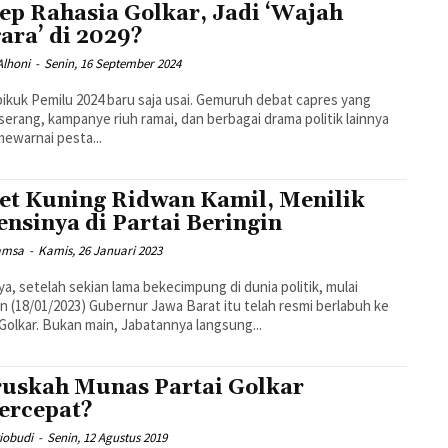
ep Rahasia Golkar, Jadi ‘Wajah
ara’ di 2029?
Alhoni
-
Senin, 16 September 2024
pikuk Pemilu 2024 baru saja usai. Gemuruh debat capres yang
 serang, kampanye riuh ramai, dan berbagai drama politik lainnya
mewarnai pesta...
et Kuning Ridwan Kamil, Menilik
ensinya di Partai Beringin
Samsa
-
Kamis, 26 Januari 2023
ya, setelah sekian lama bekecimpung di dunia politik, mulai
n (18/01/2023) Gubernur Jawa Barat itu telah resmi berlabuh ke
Partai Golkar. Bukan main, Jabatannya langsung...
uskah Munas Partai Golkar
ercepat?
iobudi
-
Senin, 12 Agustus 2019