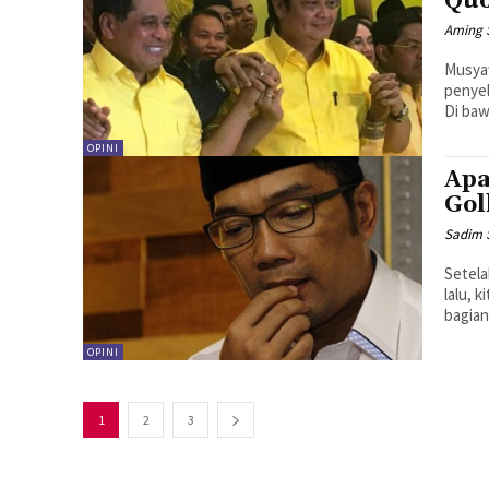
Quo
Aming 
Musyaw
penyel
Di baw
OPINI
Apa
Gol
Sadim 
Setela
lalu, 
bagian
OPINI
1
2
3