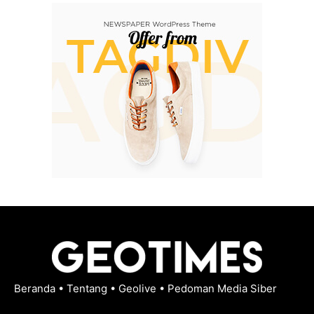
Beranda
•
Tentang
•
Geolive
•
Pedoman Media Siber