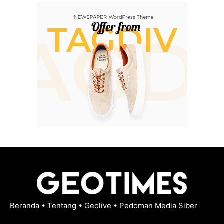
Beranda
•
Tentang
•
Geolive
•
Pedoman Media Siber