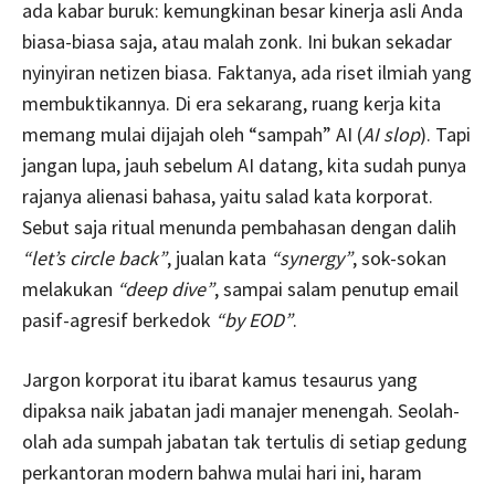
ada kabar buruk: kemungkinan besar kinerja asli Anda
biasa-biasa saja, atau malah zonk. Ini bukan sekadar
nyinyiran netizen biasa. Faktanya, ada riset ilmiah yang
membuktikannya. Di era sekarang, ruang kerja kita
memang mulai dijajah oleh “sampah” AI (
AI slop
). Tapi
jangan lupa, jauh sebelum AI datang, kita sudah punya
rajanya alienasi bahasa, yaitu salad kata korporat.
Sebut saja ritual menunda pembahasan dengan dalih
“let’s circle back”
, jualan kata
“synergy”
, sok-sokan
melakukan
“deep dive”
, sampai salam penutup email
pasif-agresif berkedok
“by EOD”
.
Jargon korporat itu ibarat kamus tesaurus yang
dipaksa naik jabatan jadi manajer menengah. Seolah-
olah ada sumpah jabatan tak tertulis di setiap gedung
perkantoran modern bahwa mulai hari ini, haram