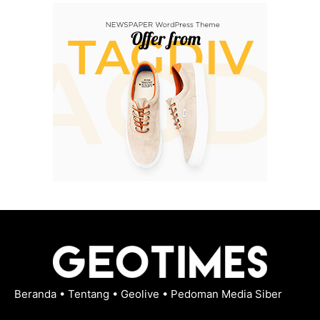
Beranda
•
Tentang
•
Geolive
•
Pedoman Media Siber