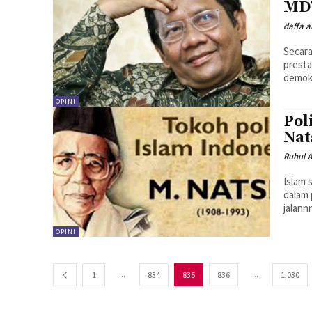
MD
daffa 
Secar
presta
demokra
OPINI
Pol
Nat
Ruhul 
Islam 
dalam
jalann
OPINI
...
...
1
834
835
836
1,030