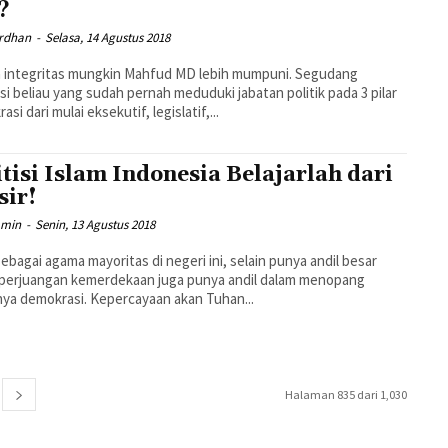
?
ardhan
-
Selasa, 14 Agustus 2018
a integritas mungkin Mahfud MD lebih mumpuni. Segudang
si beliau yang sudah pernah meduduki jabatan politik pada 3 pilar
si dari mulai eksekutif, legislatif,...
itisi Islam Indonesia Belajarlah dari
sir!
Amin
-
Senin, 13 Agustus 2018
sebagai agama mayoritas di negeri ini, selain punya andil besar
 perjuangan kemerdekaan juga punya andil dalam menopang
nya demokrasi. Kepercayaan akan Tuhan...
Halaman 835 dari 1,030