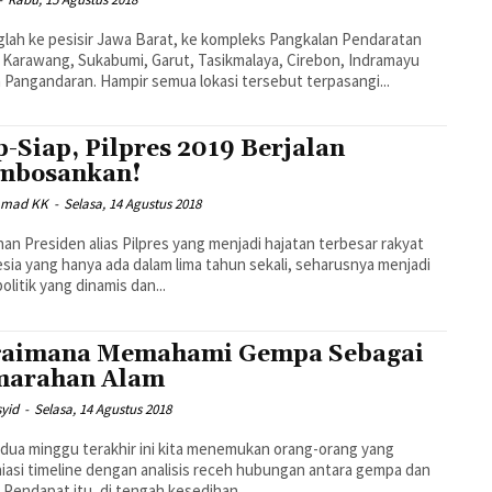
lah ke pesisir Jawa Barat, ke kompleks Pangkalan Pendaratan
i Karawang, Sukabumi, Garut, Tasikmalaya, Cirebon, Indramayu
 Pangandaran. Hampir semua lokasi tersebut terpasangi...
p-Siap, Pilpres 2019 Berjalan
mbosankan!
mad KK
-
Selasa, 14 Agustus 2018
han Presiden alias Pilpres yang menjadi hajatan terbesar rakyat
sia yang hanya ada dalam lima tahun sekali, seharusnya menjadi
politik yang dinamis dan...
aimana Memahami Gempa Sebagai
marahan Alam
syid
-
Selasa, 14 Agustus 2018
dua minggu terakhir ini kita menemukan orang-orang yang
asi timeline dengan analisis receh hubungan antara gempa dan
k. Pendapat itu, di tengah kesedihan...