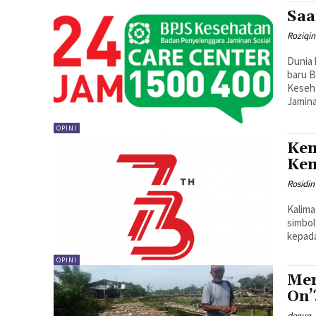
Saa
Roziqin
Dunia 
baru B
Keseha
Jamina
OPINI
Kem
Ke
Rosidin
Kalimat
simbol
kepada
OPINI
Men
On’
denun