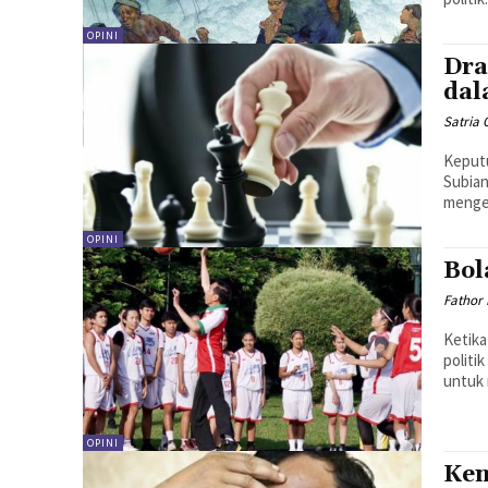
OPINI
Dra
dal
Satria
Keputu
Subian
mengej
OPINI
Bol
Fathor
Ketika
politi
untuk 
OPINI
Ken