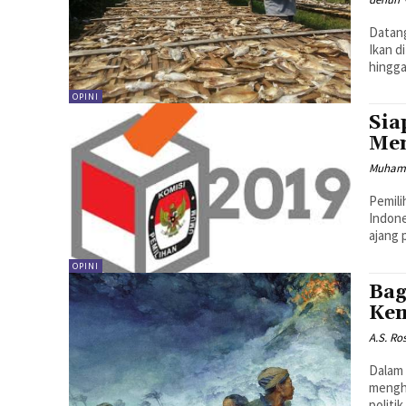
Datang
Ikan d
hingga
OPINI
Sia
Me
Muham
Pemili
Indone
ajang 
OPINI
Bag
Ke
A.S. Ro
Dalam 
menghi
politi