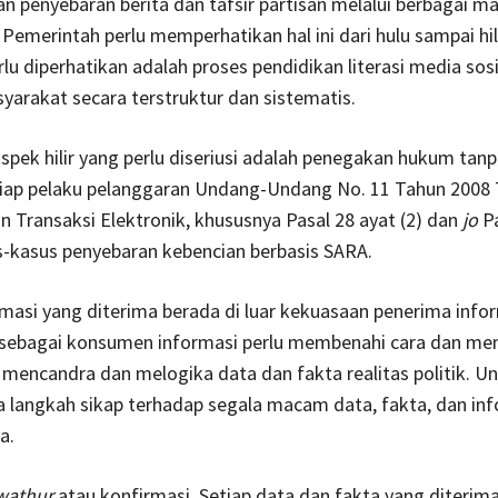
n penyebaran berita dan tafsir partisan melalui berbagai 
Pemerintah perlu memperhatikan hal ini dari hulu sampai hil
rlu diperhatikan adalah proses pendidikan literasi media sos
arakat secara terstruktur dan sistematis.
pek hilir yang perlu diseriusi adalah penegakan hukum tan
etiap pelaku pelanggaran Undang-Undang No. 11 Tahun 2008
n Transaksi Elektronik, khususnya Pasal 28 ayat (2) dan
jo
Pa
s-kasus penyebaran kebencian berbasis SARA.
masi yang diterima berada di luar kekuasaan penerima info
sebagai konsumen informasi perlu membenahi cara dan me
ncandra dan melogika data dan fakta realitas politik. Unt
a langkah sikap terhadap segala macam data, fakta, dan in
a.
wathur
atau konfirmasi. Setiap data dan fakta yang diterima