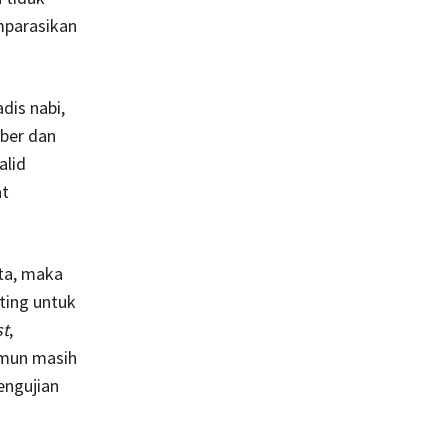
mparasikan
dis nabi,
ber dan
alid
at
ita, maka
nting untuk
st
,
namun masih
engujian