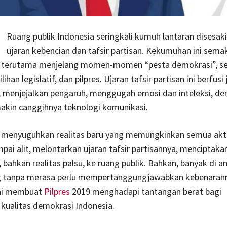
Ruang publik Indonesia seringkali kumuh lantaran disesaki
ujaran kebencian dan tafsir partisan. Kekumuhan ini sema
i terutama menjelang momen-momen “pesta demokrasi”, se
lihan legislatif, dan pilpres. Ujaran tafsir partisan ini berfusi
, menjejalkan pengaruh, menggugah emosi dan inteleksi, de
akin canggihnya teknologi komunikasi.
l menyuguhkan realitas baru yang memungkinkan semua aktor
mpai alit, melontarkan ujaran tafsir partisannya, menciptakan
, bahkan realitas palsu, ke ruang publik. Bahkan, banyak di a
 tanpa merasa perlu mempertanggungjawabkan kebenaran
ni membuat
Pilpres
2019 menghadapi tantangan berat bagi
kualitas demokrasi Indonesia.