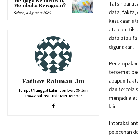
Menjaga Kebocoran,
Tafsir parti
Membuka Keraguan?
data, fakta,
Selasa, 4 Agustus 2026
kesukaan at
atau politik
data atau f
digunakan.
Penampakan f
tersemat pad
apapun fakta
Fathor Rahman Jm
dan tercela 
Tempat/Tanggal Lahir :Jember, 05 Juni
1984 Asal Institusi : IAIN Jember
menjadi alat
lain.
Interaksi a
pelecehan dan