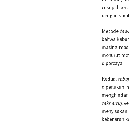
cukup diperc
dengan sumb
Metode
taw
bahwa kabar
masing-masi
menurut met
dipercaya.
Kedua,
taba
diperlukan i
menghindar 
takharruj
, v
menyisakan k
kebenaran k