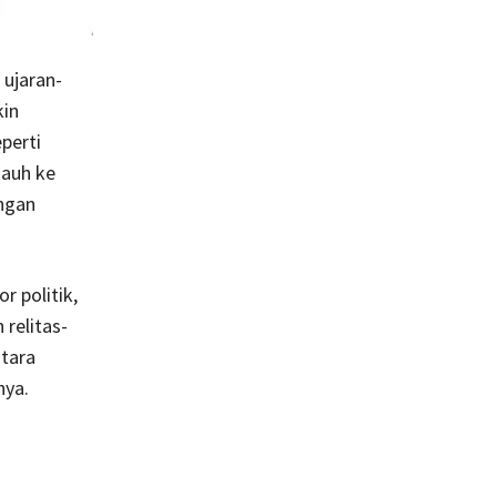
 ujaran-
kin
perti
 jauh ke
ngan
 politik,
 relitas-
ntara
nya.