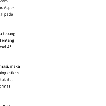
macam
ir. Aspek
ial pada
pa tebang
 Tentang
sal 45,
rmasi, maka
ningkatkan
uk itu,
formasi
 tidak