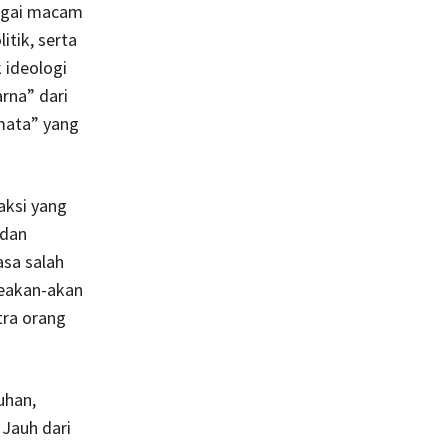
bagai macam
itik, serta
 ideologi
rna” dari
mata” yang
aksi yang
 dan
asa salah
seakan-akan
tra orang
uhan,
 Jauh dari