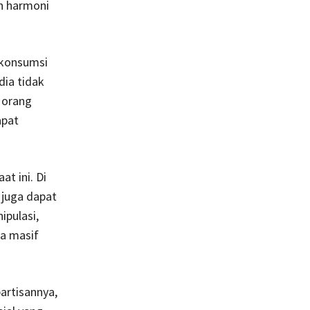
an harmoni
gkonsumsi
dia tidak
 orang
apat
t ini. Di
 juga dapat
pulasi,
a masif
artisannya,