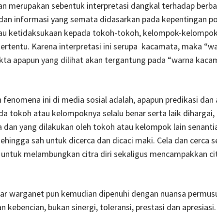
san merupakan sebentuk interpretasi dangkal terhadap ber
 dan informasi yang semata didasarkan pada kepentingan pol
au ketidaksukaan kepada tokoh-tokoh, kelompok-kelompok
 tertentu. Karena interpretasi ini serupa kacamata, maka “wa
akta apapun yang dilihat akan tergantung pada “warna kaca
enomena ini di media sosial adalah, apapun predikasi dan 
a tokoh atau kelompoknya selalu benar serta laik dihargai,
 dan yang dilakukan oleh tokoh atau kelompok lain senanti
sehingga sah untuk dicerca dan dicaci maki. Cela dan cerca 
 untuk melambungkan citra diri sekaligus mencampakkan ci
ntar warganet pun kemudian dipenuhi dengan nuansa permus
 kebencian, bukan sinergi, toleransi, prestasi dan apresiasi.