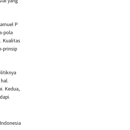
ial yang
Samuel P
a-pola
 Kualitas
-prinsip
litiknya
hal.
i. Kedua,
dapi.
Indonesia