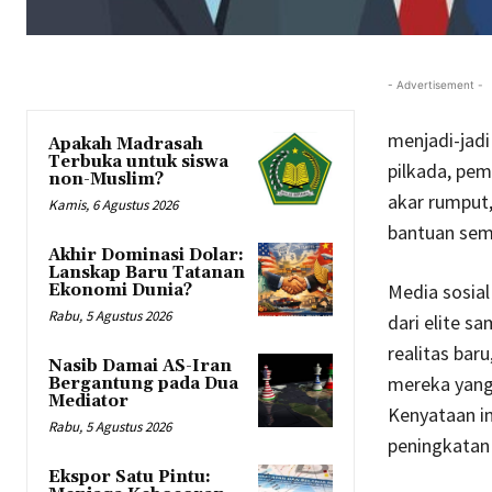
- Advertisement -
menjadi-jad
Apakah Madrasah
Terbuka untuk siswa
pilkada, pemi
non-Muslim?
akar rumput
Kamis, 6 Agustus 2026
bantuan sem
Akhir Dominasi Dolar:
Lanskap Baru Tatanan
Media sosia
Ekonomi Dunia?
Rabu, 5 Agustus 2026
dari elite sa
realitas baru
Nasib Damai AS-Iran
mereka yang
Bergantung pada Dua
Mediator
Kenyataan i
Rabu, 5 Agustus 2026
peningkatan 
Ekspor Satu Pintu: