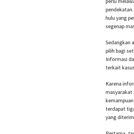
perlu melawa
pendekatan. 
hulu yang pe
segenap masy
Sedangkan as
pilih bagi s
Informasi da
terkait kasu
Karena infor
masyarakat 
kemampuan me
terdapat tig
yang diterim
Pertama,
ta