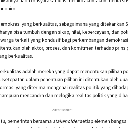
alkannya pada masyarakat luas melalui akun-akun media sos
anonim.
emokrasi yang berkualitas, sebagaimana yang ditekankan 
hanya bisa tumbuh dengan sikap, nilai, kepercayaan, dan pol
 warga terkait yang kondusif bagi perkembangan demokrasi.
tentukan oleh aktor, proses, dan komitmen terhadap prinsip
ng berkualitas.
erkualitas adalah mereka yang dapat menentukan pilihan po
. Ketepatan dalam penentuan pilihan ini ditentukan oleh dua 
ormasi yang diterima mengenai realitas politik yang dihadap
ampuan mencandra dan melogika realitas politik yang diha
- Advertisement -
 itu, pemerintah bersama
stakeholder
setiap elemen bangsa 