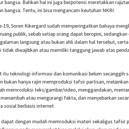
luhur bangsa. Bahkan hal ini juga berpotensi meretakkan rajut
an bangsa. Tentu, ini bisa mengancam keutuhan NKRI.
e-19, Soren Kikergard sudah memperingatkan bahaya men
 ruang publik, sebab setiap orang dapat beropini, sedangkan 
galaman langsung atau bukan ahli dalam hal tersebut, serta
i tidak diwajibkan atau memiliki tanggung jawab atas pend
t itu teknologi informasi dan komunikasi belum secanggih saa
n bukan hanya rajin memproduksi tafsir partisan, melainkan
h memroduksi teks/gambar/video, menggandakan, memani
 menambah atau mengurangi fakta, dan menyebarkan secar
 sosial berbasis internet.
 dapat dengan mudah memroduksi materi sekaligus tafsir p