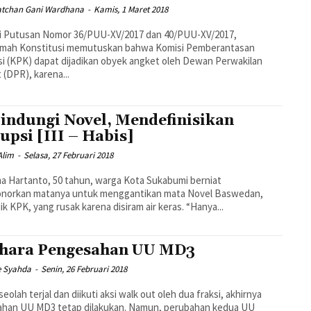
Fatchan Gani Wardhana
-
Kamis, 1 Maret 2018
ui Putusan Nomor 36/PUU-XV/2017 dan 40/PUU-XV/2017,
mah Konstitusi memutuskan bahwa Komisi Pemberantasan
i (KPK) dapat dijadikan obyek angket oleh Dewan Perwakilan
 (DPR), karena...
indungi Novel, Mendefinisikan
upsi [III – Habis]
 Alim
-
Selasa, 27 Februari 2018
 Hartanto, 50 tahun, warga Kota Sukabumi berniat
norkan matanya untuk menggantikan mata Novel Baswedan,
ik KPK, yang rusak karena disiram air keras. “Hanya...
hara Pengesahan UU MD3
e Syahda
-
Senin, 26 Februari 2018
seolah terjal dan diikuti aksi walk out oleh dua fraksi, akhirnya
ahan UU MD3 tetap dilakukan. Namun, perubahan kedua UU