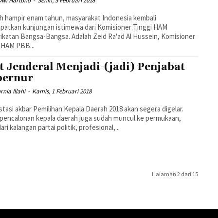
Dwi Hartono
-
Senin, 5 Februari 2018
h hampir enam tahun, masyarakat Indonesia kembali
atkan kunjungan istimewa dari Komisioner Tinggi HAM
angsa-Bangsa. Adalah Zeid Ra'ad Al Hussein, Komisioner
 HAM PBB...
t Jenderal Menjadi-(jadi) Penjabat
bernur
rnia Illahi
-
Kamis, 1 Februari 2018
tasi akbar Pemilihan Kepala Daerah 2018 akan segera digelar.
pencalonan kepala daerah juga sudah muncul ke permukaan,
ari kalangan partai politik, profesional,...
Halaman 2 dari 15