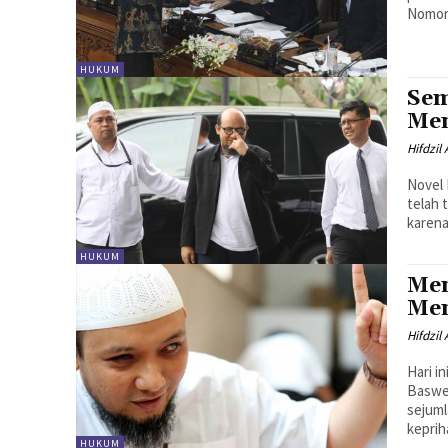
Nomor 
HUKUM
Sem
Men
Hifdzil
Novel 
telah 
karena 
HUKUM
Men
Men
Hifdzil
Hari i
Baswed
sejuml
kepriha
HUKUM