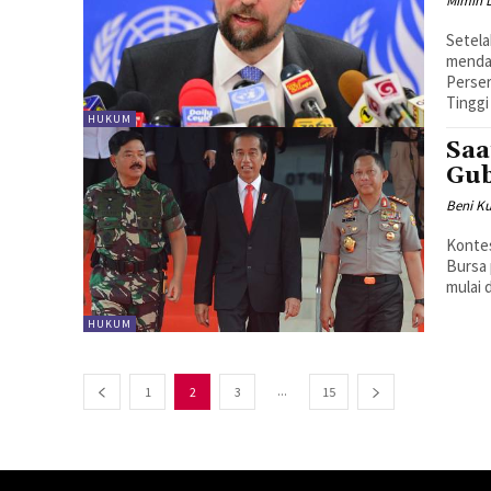
Mimin 
Setela
mendap
Perserikatan B
Tinggi
HUKUM
Saa
Gu
Beni Ku
Kontes
Bursa 
mulai d
HUKUM
...
1
2
3
15