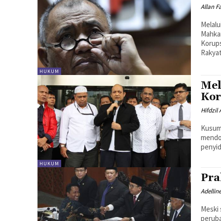
Allan 
Melal
Mahka
Korups
Rakyat
HUKUM
Mel
Kor
Hifdzil
Kusuma
mendo
penyid
HUKUM
Pra
Adellin
Meski 
perub