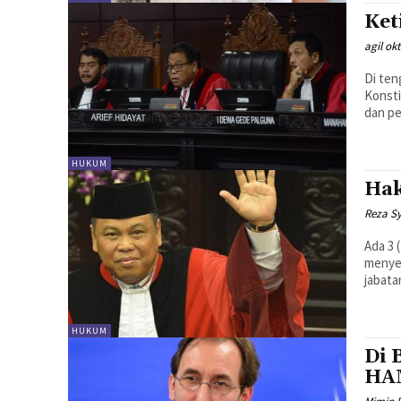
Ket
agil ok
Di ten
Konsti
dan pe
HUKUM
Hak
Reza S
Ada 3 
menyeb
jabata
HUKUM
Di 
HA