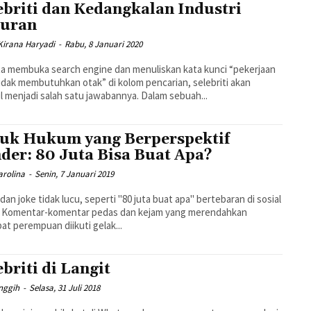
ebriti dan Kedangkalan Industri
uran
Kirana Haryadi
-
Rabu, 8 Januari 2020
ita membuka search engine dan menuliskan kata kunci “pekerjaan
idak membutuhkan otak” di kolom pencarian, selebriti akan
muncul menjadi salah satu jawabannya. Dalam sebuah...
uk Hukum yang Berperspektif
der: 80 Juta Bisa Buat Apa?
arolina
-
Senin, 7 Januari 2019
an joke tidak lucu, seperti "80 juta buat apa" bertebaran di sosial
. Komentar-komentar pedas dan kejam yang merendahkan
at perempuan diikuti gelak...
ebriti di Langit
nggih
-
Selasa, 31 Juli 2018