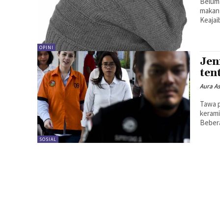
Belum 
makan 
Keajai
OPINI
Jen
ten
Aura A
Tawa 
kerami
Bebera
SOSIAL