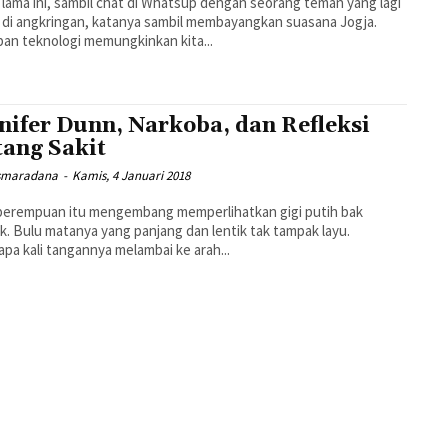
lama ini, sambil chat di Whatsup dengan seorang teman yang lagi
di angkringan, katanya sambil membayangkan suasana Jogja.
ban teknologi memungkinkan kita...
nifer Dunn, Narkoba, dan Refleksi
tang Sakit
smaradana
-
Kamis, 4 Januari 2018
perempuan itu mengembang memperlihatkan gigi putih bak
k. Bulu matanya yang panjang dan lentik tak tampak layu.
pa kali tangannya melambai ke arah...