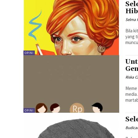
Sel
Hib
Selma 
Bila k
yang t
OPINI
Unt
Gen
Riska C
Meme d
media
martab
OPINI
Sel
Budica