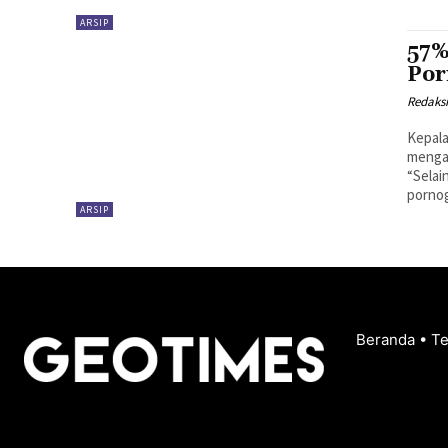
ARSIP
57%
Por
Redaks
Kepala
menga
“Selai
pornogr
ARSIP
Beranda
•
T