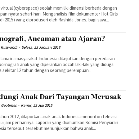
virtual (cyberspace) seolah memiliki dimensi berbeda dengan
pan nyata sehari-hari. Menganalisis film dokumenter Hot Girls
 (2015) yang diproduseri oleh Rashida Jones, bagi saya...
nografi, Ancaman atau Ajaran?
 Kuswandi
-
Selasa, 23 Januari 2018
lama ini masyarakat Indonesia dikejutkan dengan peredaran
pornografi anak yang diperankan bocah laki-laki yang diduga
a sekitar 12 tahun dengan seorang perempuan...
dungi Anak Dari Tayangan Merusak
i Geotimes
-
Kamis, 23 Juli 2015
ahun 2012, dilaporkan anak-anak Indonesia menonton televisi
 5 jam per harinya. Laporan yang diumumkan Komisi Penyiaran
sia tersebut tersebut menunjukkan bahwa anak...