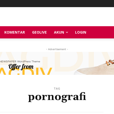
KOMENTAR
GEOLIVE
AKUN
LOGIN
- Advertisement -
TAG
pornografi