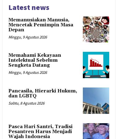
Latest news
Memanusiakan Manusia,
Mencetak Pemimpin Masa
Depan
Minggu, 9 Agustus 2026
Memahami Kekayaan
Intelektual Sebelum
Sengketa Datang
Minggu, 9 Agustus 2026
Pancasila, Hierarki Hukum,
dan LGBTQ
Sabtu, 8 Agustus 2026
Pasca Hari Santri, Tradisi
Pesantren Harus Menjadi
Wajah Indonesia