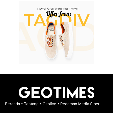
Beranda
•
Tentang
•
Geolive
•
Pedoman Media Siber