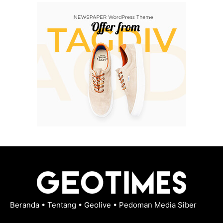
Beranda
•
Tentang
•
Geolive
•
Pedoman Media Siber