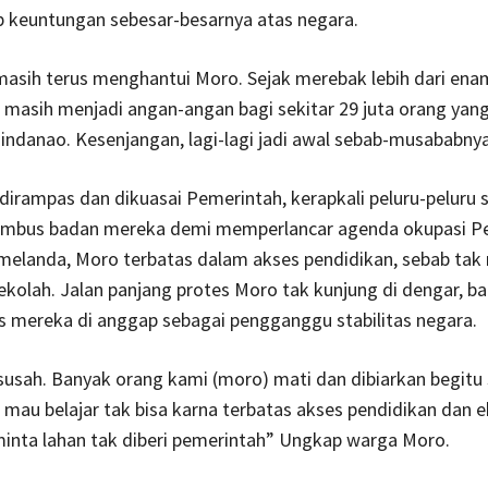
 keuntungan sebesar-besarnya atas negara.
 masih terus menghantui Moro. Sejak merebak lebih dari en
 masih menjadi angan-angan bagi sekitar 29 juta orang yang
ndanao. Kesenjangan, lagi-lagi jadi awal sebab-musababnya
irampas dan dikuasai Pemerintah, kerapkali peluru-peluru 
embus badan mereka demi memperlancar agenda okupasi P
melanda, Moro terbatas dalam akses pendidikan, sebab ta
olah. Jalan panjang protes Moro tak kunjung di dengar, b
s mereka di anggap sebagai pengganggu stabilitas negara.
susah. Banyak orang kami (moro) mati dan dibiarkan begitu 
i mau belajar tak bisa karna terbatas akses pendidikan dan
inta lahan tak diberi pemerintah” Ungkap warga Moro.