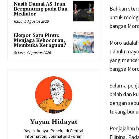
Nasib Damai AS-Iran
Bahkan ster
Bergantung pada Dua
Mediator
untuk melega
Rabu, 5 Agustus 2026
bangsa Moro
Ekspor Satu Pintu:
Menjaga Kebocoran,
Moro adalah
Membuka Keraguan?
dahulu mayo
Selasa, 4 Agustus 2026
yang mencen
bangsa Moro
Selama penja
belah dan ku
dengan sebut
tukang bunu
Yayan Hidayat
Penjajahan 
Yayan Hidayat Peneliti di Central
Information, Journal and Forum
Filipina. Pa