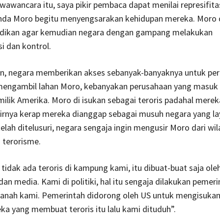
 wawancara itu, saya pikir pembaca dapat menilai represifit
anda Moro begitu menyengsarakan kehidupan mereka. Moro 
idikan agar kemudian negara dengan gampang melakukan
i dan kontrol.
ain, negara memberikan akses sebanyak-banyaknya untuk pe
engambil lahan Moro, kebanyakan perusahaan yang masuk 
ilik Amerika. Moro di isukan sebagai teroris padahal merek
hirnya kerap mereka dianggap sebagai musuh negara yang la
telah ditelusuri, negara sengaja ingin mengusir Moro dari wi
 terorisme.
tidak ada teroris di kampung kami, itu dibuat-buat saja ole
an media. Kami di politiki, hal itu sengaja dilakukan pemer
anah kami. Pemerintah didorong oleh US untuk mengisuka
eka yang membuat teroris itu lalu kami dituduh”.