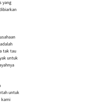
as yang
dibiarkan
rusahaan
adalah
a tak tau
yak untuk
layahnya
h
intah untuk
n kami