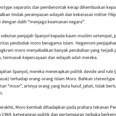
eotype separatis dan pemberontak kerap dihembuskan kep
lkan tindak perampasan wilayah dan kekerasan militer Fili
 dengan dalih “menjaga keamanan negara”.
 sebutan penjajah Spanyol kepada kaum muslim setempat, 
ritas penduduk moro beragama Islam. Hegemoni penjajaha
gkram moro menyebabkan banyak perubahan yang terjadi 
, termasuk kepercayaan dan wilayah adat mereka.
jahan Spanyol, mereka menerapkan politik devide and rule 
asai) terhadap orang-orang Islam Moro. Bahkan stereotype 
an “moor”, artinya orang yang buta huruf, jahat, tidak bert
h.
berakhir, Moro kembali dihadapkan pada prahara tekanan Pe
da 1969, ketegangan politik dan pertempuran terbuka berke