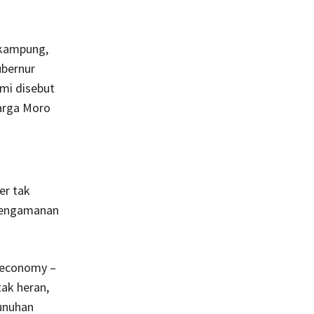
 kampung,
ubernur
ami disebut
arga Moro
er tak
 pengamanan
k economy –
ak heran,
unuhan