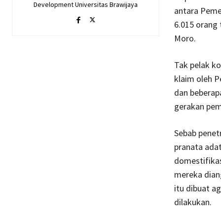
Development Universitas Brawijaya
antara Pemer
6.015 orang 
Moro.
Tak pelak ko
klaim oleh P
dan beberap
gerakan pem
Sebab penetr
pranata adat
domestifikas
mereka dian
itu dibuat a
dilakukan.