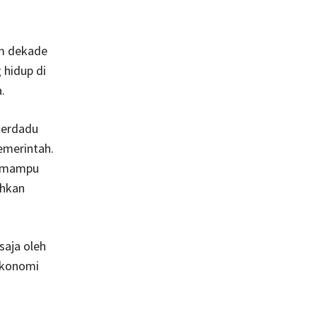
am dekade
 hidup di
.
serdadu
emerintah.
k mampu
ahkan
saja oleh
 ekonomi