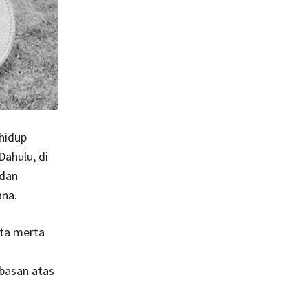
hidup
ahulu, di
 dan
ana.
rta merta
basan atas