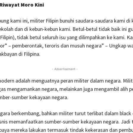
 Riwayat Moro Kini
ng kami ini, militer Filipin bunuhi saudara-saudara kami di
ekolah dan di kebun-kebun kami. Betul-betul tidak baik ini g
Filipin), tidak betul seluruh isu yang dilimpahkan ke kami. K
or” – pemberontak, teroris dan musuh negara” – Ungkap w
kbayan di Filipina.
- Advertisement -
modern adalah menguatnya peran militer dalam negara. Milit
gas mengamankan negara, melainkan juga mengambil alih
mber-sumber kekayaan negara.
gara berkembang, bahkan militer turut terlibat dalam blac
nis memanfaatkan sumber-sumber kekayaan negara. Jadi t
 upaya mereka lakukan termasuk tindak kekerasan dan pemb