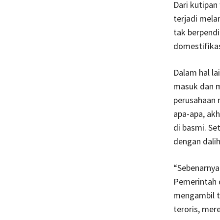
Dari kutipan
terjadi mel
tak berpend
domestifikas
Dalam hal l
masuk dan m
perusahaan m
apa-apa, ak
di basmi. Se
dengan dalih
“Sebenarnya 
Pemerintah d
mengambil t
teroris, mer