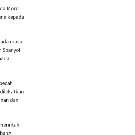
ada Moro
pina kepada
pada masa
n Spanyol
pada
(pecah
dilekatkan
uhan dan
merintah
mbang