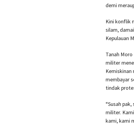
demi meraup
Kini konflik
silam, damai
Kepulauan Mi
Tanah Moro d
militer men
Kemiskinan 
membayar sek
tindak prote
“Susah pak, 
militer. Kam
kami, kami m