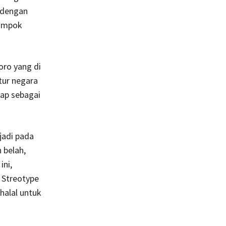
 dengan
lompok
oro yang di
tur negara
ap sebagai
jadi pada
 belah,
ini,
 Streotype
halal untuk