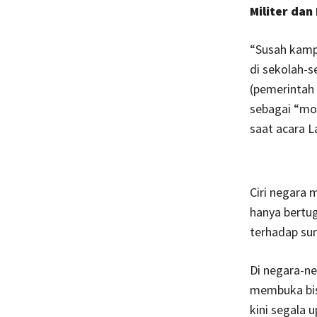
Militer dan
“Susah kampu
di sekolah-s
(pemerintah 
sebagai “mo
saat acara La
Ciri negara 
hanya bertu
terhadap su
Di negara-ne
membuka bis
kini segala