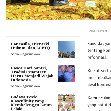
- Advertisement -
kandidat yan
Pancasila, Hierarki
Hukum, dan LGBTQ
tentang kon
Sabtu, 8 Agustus 2026
reformasi.
Pasca Hari Santri,
Keikut-serta
Tradisi Pesantren
Harus Menjadi Wajah
menimbulkan 
Indonesia
awal kontest
Sabtu, 8 Agustus 2026
Kemunculan 
Budaya Toxic
Masculinity yang
yang patut d
Membelenggu Kaum
Lelaki