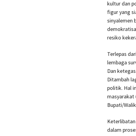
kultur dan p
figur yang s
sinyalemen 
demokratisas
resiko keker
Terlepas dar
lembaga sur
Dan ketegasan
Ditambah lag
politik. Hal
masyarakat 
Bupati/Walik
Keterlibatan
dalam proses