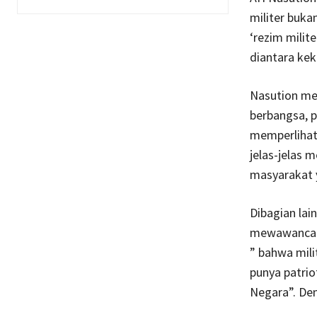
militer bukan
‘rezim mili
diantara kek
Nasution men
berbangsa, pa
memperlihat
jelas-jelas 
masyarakat y
Dibagian lai
mewawancara
” bahwa mili
punya patrio
Negara”. Dem