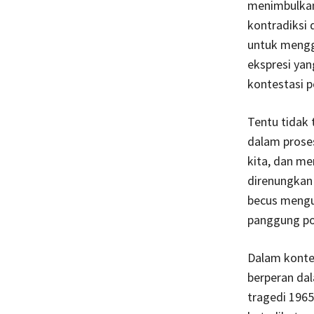
menimbulkan
kontradiksi 
untuk mengg
ekspresi ya
kontestasi po
Tentu tidak
dalam proses
kita, dan me
direnungkan o
becus mengur
panggung pol
Dalam kontek
berperan da
tragedi 1965