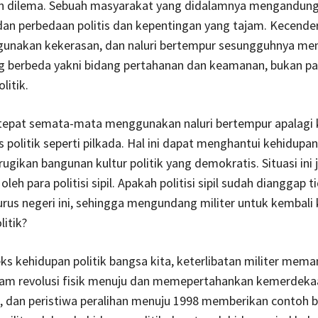
 dilema. Sebuah masyarakat yang didalamnya mengandun
dan perbedaan politis dan kepentingan yang tajam. Kecend
unakan kekerasan, dan naluri bertempur sesungguhnya mem
ng berbeda yakni bidang pertahanan dan keamanan, bukan p
litik.
 tepat semata-mata menggunakan naluri bertempur apalagi
 politik seperti pilkada. Hal ini dapat menghantui kehidupan 
rugikan bangunan kultur politik yang demokratis. Situasi ini
leh para politisi sipil. Apakah politisi sipil sudah dianggap t
us negeri ini, sehingga mengundang militer untuk kembali 
itik?
s kehidupan politik bangsa kita, keterlibatan militer mem
lam revolusi fisik menuju dan memepertahankan kemerdek
, dan peristiwa peralihan menuju 1998 memberikan contoh 