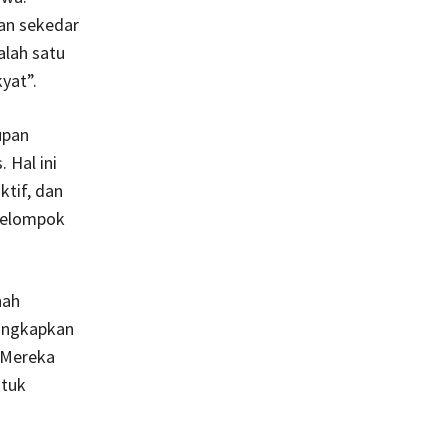
kan sekedar
alah satu
yat”.
upan
 Hal ini
tif, dan
 kelompok
nah
ungkapkan
. Mereka
ntuk