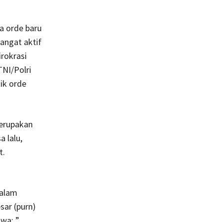
a orde baru
angat aktif
irokrasi
TNI/Polri
ik orde
merupakan
 lalu,
t.
dalam
sar (purn)
wa: ”