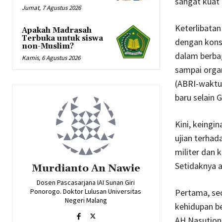
sangat kuat 
Jumat, 7 Agustus 2026
Keterlibatan
Apakah Madrasah
Terbuka untuk siswa
dengan konse
non-Muslim?
dalam berbaga
Kamis, 6 Agustus 2026
sampai organ
(ABRI-waktu 
baru selain G
Kini, keingi
ujian terhad
militer dan 
Setidaknya a
Murdianto An Nawie
Dosen Pascasarjana IAI Sunan Giri
Pertama,
se
Ponorogo. Doktor Lulusan Universitas
Negeri Malang
kehidupan be
AH Nasution