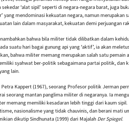
 sekedar ‘alat sipil’ seperti di negara-negara barat, juga bu
ter’ yang mendominasi kekuatan negara, namun merupakan s
uatan lain dalam masyarakat, kekuatan demi perjuangan rak
ambahkan bahwa bila militer tidak dilibatkan dalam kehid
da suatu hari bagai gunung api yang ‘aktif’, ia akan meletus.
kan, bahwa militer memang merupakan salah satu pemain ak
memiliki syahwat ber-politik sebagaimana partai politik, dan
ang lain.
n Petra Kappert (1967), seorang Profesor politik Jerman per
i seorang mantan panglima militer di negaranya. Ia meng
ter memang memiliki kesadaran lebih tinggi dari kaum sipil
tisme, nasionalisme yang tidak chauvinis, dan berani mati u
ikian dikutip Sindhunata (1999) dari Majalah
Der Spiegel
.