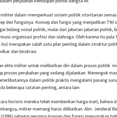
dalam perjalanan kehidupan politik bangsa ini.
 militer dalam memperkuat sistem politik otoritarian semas
p dwi fungsinya. Konsep dwi fungsi yang menjadikan TNI s
i bidang sosial politik, mulai dari jabatan-jabatan politik, b
isasi-organisasi profesi dan olahraga. Oleh karena itu pula 
itu) merupakan salah satu pilar penting dalam struktur polit
olkar dan birokrasi.
nan elite militer untuk melibatkan diri dalam proses politik 
ap proses perubahan yang sedang dijalankan. Menengok masa
keterlibatannya dalam politik praktis mengalami pasang suru
da beberapa catatan penting, antara lain:
cara historis mereka telah memberikan harga mati, bahwa 
rbangsa, militer memang harus dilibatkan. Alm. Jenderal Be
 (1996) sebagai perumus konsep dwi fungsi menyatakan bah