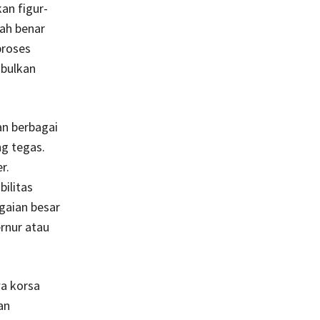
an figur-
kah benar
proses
mbulkan
an berbagai
g tegas.
r.
ilitas
gaian besar
rnur atau
wa korsa
an