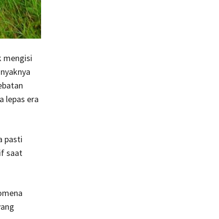
k mengisi
banyaknya
debatan
 lepas era
a pasti
f saat
nomena
yang