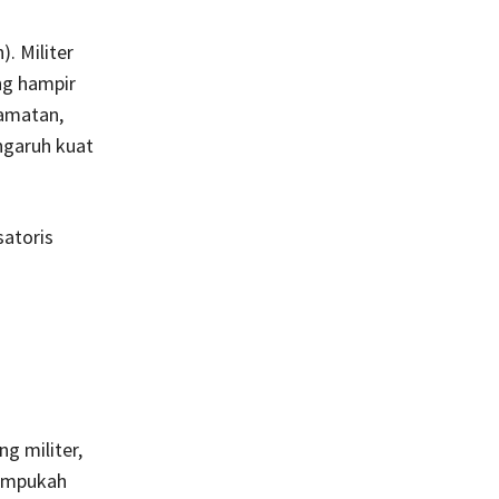
. Militer
ng hampir
camatan,
ngaruh kuat
satoris
g militer,
mampukah