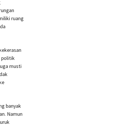
g
erungan
iliki ruang
ada
 kekerasan
politik
 juga musti
idak
ke
ang banyak
aan. Namun
buruk