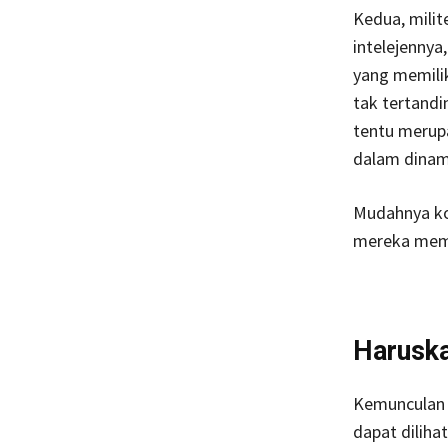
Kedua, milit
intelejennya
yang memili
tak tertandi
tentu merupa
dalam dinamik
Mudahnya kon
mereka memil
Haruska
Kemunculan p
dapat dilih