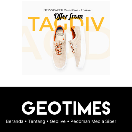
Beranda
•
Tentang
•
Geolive
•
Pedoman Media Siber