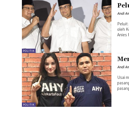
Pel
Andi A
Peluit
oleh K
Anies 
POLITIK
Mem
Andi A
Usai m
pasang
pasang
POLITIK