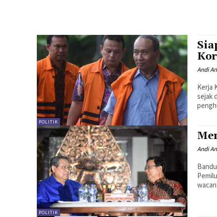
Sia
Kor
Andi A
Kerja 
sejak 
penghu
POLITIK
Men
Andi A
Bandul
Pemilu
wacana
POLITIK