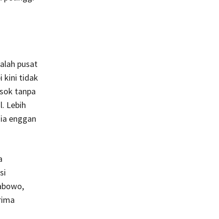
alah pusat
 kini tidak
osok tanpa
. Lebih
 ia enggan
a
si
abowo,
rima