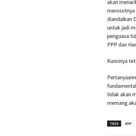
akan menari
merosotnya 
diandalkan D
untuk jadi m
penguasa tid
PPP dan Han
Kuncinya te
Pertanyaann
fundamental?
tidak akan m
memang akan
TAGS
AHY