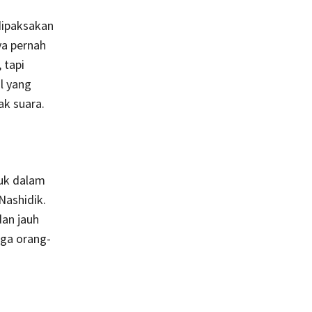
dipaksakan
ya pernah
 tapi
al yang
k suara.
uk dalam
Nashidik.
dan jauh
gga orang-