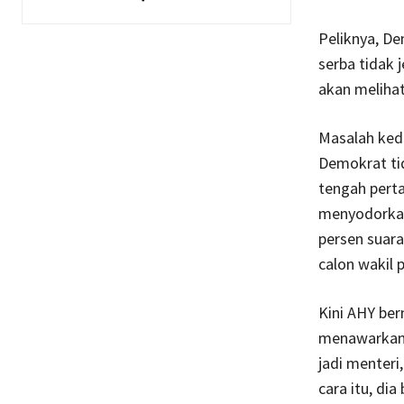
Peliknya, De
serba tidak 
akan melihat
Masalah kedu
Demokrat tid
tengah pert
menyodorkan 
persen suara
calon wakil 
Kini AHY ber
menawarkan 
jadi menteri
cara itu, dia