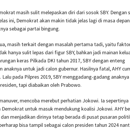
mokrat masih sulit melepaskan diri dari sosok SBY. Dengan 
jelas ini, Demokrat akan makin tidak jelas lagi di masa depan
nya sebagai partai bingung.
a, masih terkait dengan masalah pertama tadi, yaitu fakto
ak hanya sulit lepas dari figur SBY, bahkan jadi mainan kelua
arungan keras Pilkada DKI tahun 2017, SBY dengan enteng
anaknya untuk jadi calon gubernur. Hasilnya fatal, AHY cu
. Lalu pada Pilpres 2019, SBY menggadang-gadang anaknya 
presiden, tapi diabaikan oleh Prabowo.
manuver, mencoba merebut perhatian Jokowi. Ia sepertinya
Demokrat untuk masuk mendukung koalisi Jokowi. AHY ber
, dan menjadikan dirinya tetap berada di pusat pusaran polit
 berharap bisa tampil sebagai calon presiden tahun 2024 nanti