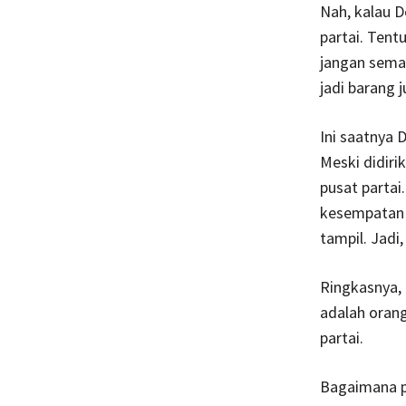
Nah, kalau D
partai. Tent
jangan sema
jadi barang j
Ini saatnya 
Meski didiri
pusat parta
kesempatan 
tampil. Jadi,
Ringkasnya, 
adalah oran
partai.
Bagaimana pi