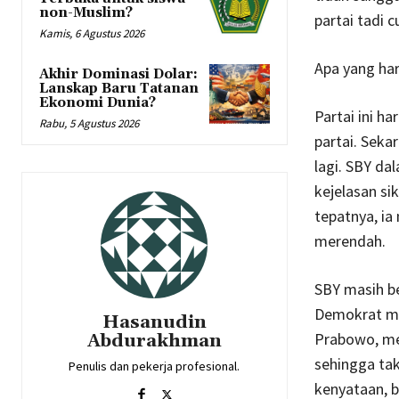
non-Muslim?
partai tadi 
Kamis, 6 Agustus 2026
Apa yang ha
Akhir Dominasi Dolar:
Lanskap Baru Tatanan
Ekonomi Dunia?
Partai ini 
Rabu, 5 Agustus 2026
partai. Seka
lagi. SBY da
kejelasan si
tepatnya, ia
merendah.
SBY masih b
Demokrat mas
Hasanudin
Prabowo, me
Abdurakhman
sehingga ta
Penulis dan pekerja profesional.
kenyataan, ba