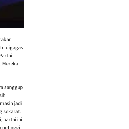
rakan
tu digagas
Partai
. Mereka
.
nya sanggup
sih
masih jadi
g sekarat.
 partai ini
h petinggi