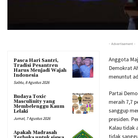
- Advertisement -
Anggota Maje
Pasca Hari Santri,
Tradisi Pesantren
Demokrat Ah
Harus Menjadi Wajah
Indonesia
menuntut ada
Sabtu, 8 Agustus 2026
Partai Demok
Budaya Toxic
meraih 7,7 p
Masculinity yang
Membelenggu Kaum
sanggup mer
Lelaki
presiden. Pe
Jumat, 7 Agustus 2026
Kalau tidak 
Apakah Madrasah
tidak sangg
Terbuka untuk siswa