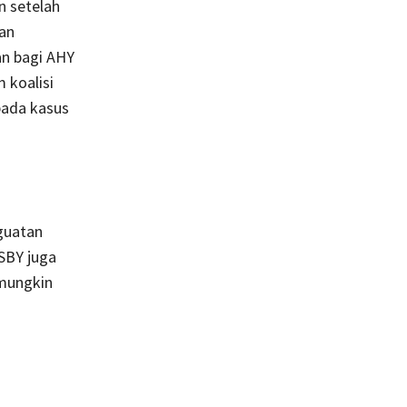
 setelah
an
an bagi AHY
 koalisi
pada kasus
guatan
 SBY juga
 mungkin