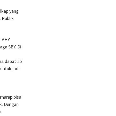
sikap yang
. Publik
r AHY.
rga SBY. Di
ma dapat 15
untuk jadi
harap bisa
ik. Dengan
.