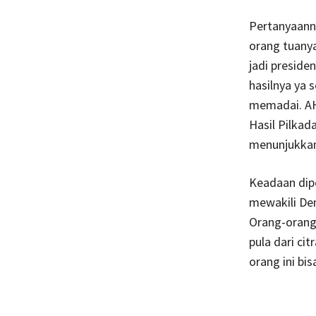
Pertanyaanny
orang tuanya
jadi preside
hasilnya ya s
memadai. AH
Hasil Pilkad
menunjukkan 
Keadaan dip
mewakili Dem
Orang-orang 
pula dari ci
orang ini bi