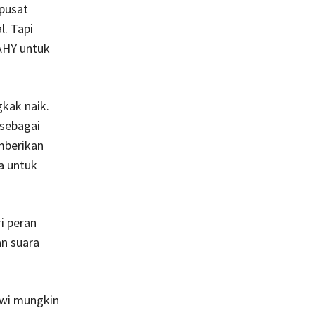
 pusat
l. Tapi
AHY untuk
kak naik.
 sebagai
mberikan
a untuk
i peran
n suara
kowi mungkin