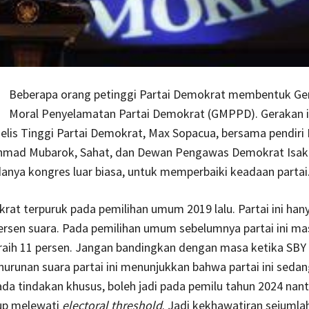
Beberapa orang petinggi Partai Demokrat membentuk Ge
Moral Penyelamatan Partai Demokrat (GMPPD). Gerakan i
lis Tinggi Partai Demokrat, Max Sopacua, bersama pendiri 
mad Mubarok, Sahat, dan Dewan Pengawas Demokrat Isak
nya kongres luar biasa, untuk memperbaiki keadaan partai
rat terpuruk pada pemilihan umum 2019 lalu. Partai ini ha
ersen suara. Pada pemilihan umum sebelumnya partai ini ma
aih 11 persen. Jangan bandingkan dengan masa ketika SBY 
nurunan suara partai ini menunjukkan bahwa partai ini sedan
ada tindakan khusus, boleh jadi pada pemilu tahun 2024 nanti,
up melewati
electoral threshold
. Jadi kekhawatiran sejumla