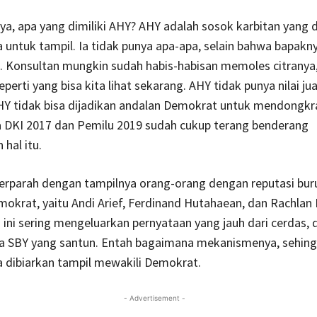
a, apa yang dimiliki AHY? AHY adalah sosok karbitan yang 
 untuk tampil. Ia tidak punya apa-apa, selain bahwa bapakn
n. Konsultan mungkin sudah habis-habisan memoles citranya,
eperti yang bisa kita lihat sekarang. AHY tidak punya nilai ju
Y tidak bisa dijadikan andalan Demokrat untuk mendongkra
a DKI 2017 dan Pemilu 2019 sudah cukup terang benderang
hal itu.
erparah dengan tampilnya orang-orang dengan reputasi bur
okrat, yaitu Andi Arief, Ferdinand Hutahaean, dan Rachlan 
ini sering mengeluarkan pernyataan yang jauh dari cerdas, 
tra SBY yang santun. Entah bagaimana mekanismenya, sehin
sa dibiarkan tampil mewakili Demokrat.
- Advertisement -