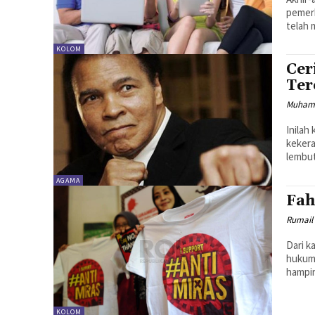
pemerk
telah 
KOLOM
Cer
Ter
Muhamm
Inilah
kekera
lembut
AGAMA
Fah
Rumail
Dari k
hukumn
hampir
KOLOM