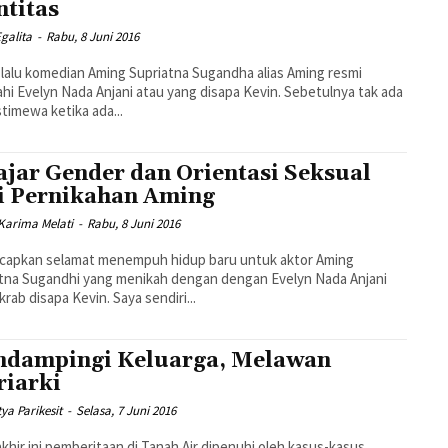
ntitas
galita
-
Rabu, 8 Juni 2016
lalu komedian Aming Supriatna Sugandha alias Aming resmi
hi Evelyn Nada Anjani atau yang disapa Kevin. Sebetulnya tak ada
stimewa ketika ada...
ajar Gender dan Orientasi Seksual
i Pernikahan Aming
Karima Melati
-
Rabu, 8 Juni 2016
ucapkan selamat menempuh hidup baru untuk aktor Aming
tna Sugandhi yang menikah dengan dengan Evelyn Nada Anjani
krab disapa Kevin. Saya sendiri...
dampingi Keluarga, Melawan
riarki
tya Parikesit
-
Selasa, 7 Juni 2016
akhir ini pemberitaan di Tanah Air dipenuhi oleh kasus-kasus