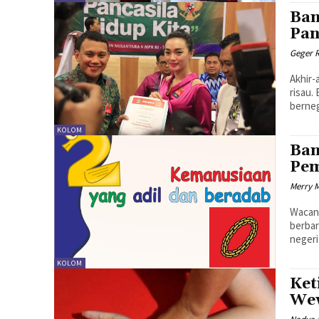
Ban
Pan
Geger 
Akhir-
risau.
berneg
KOLOM
Ban
Pem
Merry 
Wacana
berbar
negeri 
KOLOM
Ket
We