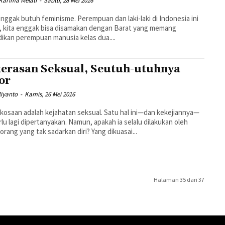
Karima Melati
-
Sabtu, 28 Mei 2016
enggak butuh feminisme. Perempuan dan laki-laki di Indonesia ini
, kita enggak bisa disamakan dengan Barat yang memang
ikan perempuan manusia kelas dua....
erasan Seksual, Seutuh-utuhnya
or
Riyanto
-
Kamis, 26 Mei 2016
osaan adalah kejahatan seksual. Satu hal ini—dan kekejiannya—
rlu lagi dipertanyakan. Namun, apakah ia selalu dilakukan oleh
orang yang tak sadarkan diri? Yang dikuasai...
Halaman 35 dari 37