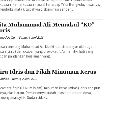
osaan. Pemerkosaan massal terhadap YY di Bengkulu, misalnya,
membuka mata kita bahwa diskriminasi gender...
ita Muhammad Ali Memukul “KO”
oris
ad Ja'far
-
Sabtu, 4 Juni 2016
 kisah tentang Muhammad Ali. Meski identik dengan olahraga
san (tinju) dan ucapan yang provokatif, Ali memiliki hati yang
 dan pandangan keislaman yang...
ira Idris dan Fikih Minuman Keras
 Abbas
-
Kamis, 2 Juni 2016
acamata fiqih (Hukum Islam), minuman keras (miras) jenis apa pun
ya jelas haram. Peminumnya sudah jelas berlumuran dosa,
 menyamai syirik. Sudah tidak...