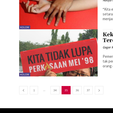
Nadya 
“Kita 
setara
menjad
KOLOM
Kek
Ter
Geger 
Pemerk
tak pe
orang-
KOLOM
...
1
34
35
36
37