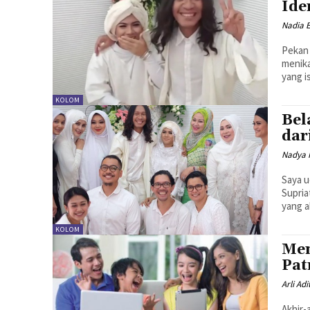
Ide
Nadia E
Pekan 
menika
yang i
KOLOM
Bel
dar
Nadya 
Saya 
Supria
yang a
KOLOM
Men
Pat
Arli Adi
Akhir-