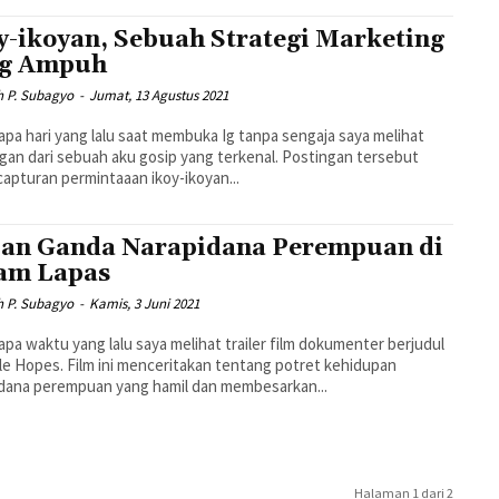
y-ikoyan, Sebuah Strategi Marketing
ng Ampuh
h P. Subagyo
-
Jumat, 13 Agustus 2021
pa hari yang lalu saat membuka Ig tanpa sengaja saya melihat
gan dari sebuah aku gosip yang terkenal. Postingan tersebut
 capturan permintaaan ikoy-ikoyan...
an Ganda Narapidana Perempuan di
am Lapas
h P. Subagyo
-
Kamis, 3 Juni 2021
pa waktu yang lalu saya melihat trailer film dokumenter berjudul
ble Hopes. Film ini menceritakan tentang potret kehidupan
dana perempuan yang hamil dan membesarkan...
Halaman 1 dari 2