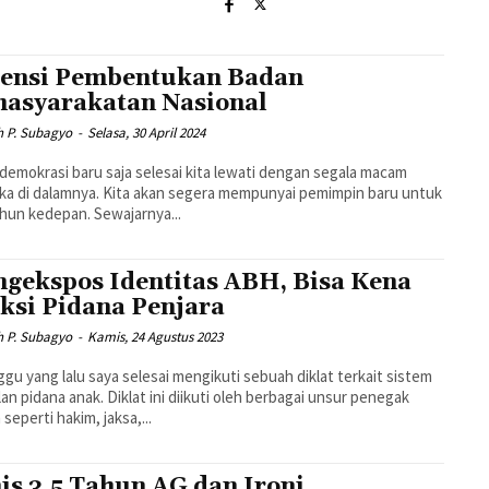
ensi Pembentukan Badan
asyarakatan Nasional
h P. Subagyo
-
Selasa, 30 April 2024
demokrasi baru saja selesai kita lewati dengan segala macam
ka di dalamnya. Kita akan segera mempunyai pemimpin baru untuk
ahun kedepan. Sewajarnya...
gekspos Identitas ABH, Bisa Kena
ksi Pidana Penjara
h P. Subagyo
-
Kamis, 24 Agustus 2023
gu yang lalu saya selesai mengikuti sebuah diklat terkait sistem
lan pidana anak. Diklat ini diikuti oleh berbagai unsur penegak
seperti hakim, jaksa,...
is 3,5 Tahun AG dan Ironi