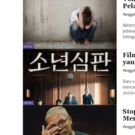
Pel
Panggi
Akhirn
pidana
Sebaga
OPINI
Fil
yan
Panggi
Baru s
mencer
Justice
OPINI
Sto
Mer
Panggi