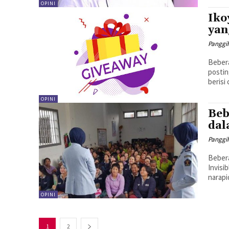
OPINI
Iko
ya
Panggi
Bebera
postin
berisi
OPINI
Beb
dal
Panggi
Bebera
Invisi
narapi
OPINI
1
2