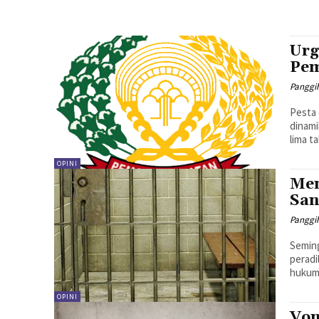
Urg
Pem
Panggi
Pesta 
dinami
lima t
OPINI
Men
San
Panggi
Seming
peradi
hukum 
OPINI
Von