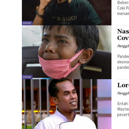
Bebera
Coki P
menamb
OPINI
Nas
Cov
Panggi
Pandem
ekonom
pandem
OPINI
Lor
Panggi
Entah 
Master
pesert