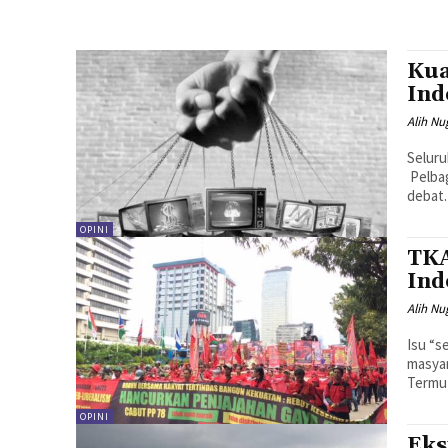
Kua
Ind
Alih N
Seluru
Pelbag
debat.
OPINI
TKA
Ind
Alih N
Isu “s
masyar
Termut
OPINI
Eks