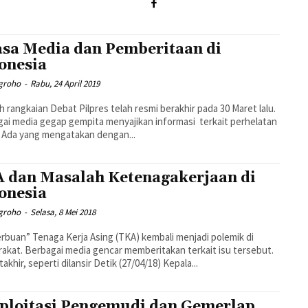
sa Media dan Pemberitaan di
onesia
ugroho
-
Rabu, 24 April 2019
h rangkaian Debat Pilpres telah resmi berakhir pada 30 Maret lalu.
ai media gegap gempita menyajikan informasi terkait perhelatan
 Ada yang mengatakan dengan...
 dan Masalah Ketenagakerjaan di
onesia
ugroho
-
Selasa, 8 Mei 2018
erbuan” Tenaga Kerja Asing (TKA) kembali menjadi polemik di
akat. Berbagai media gencar memberitakan terkait isu tersebut.
akhir, seperti dilansir Detik (27/04/18) Kepala...
ploitasi Pengemudi dan Gemerlap