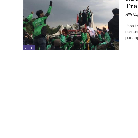
Tra
Alih N
Jasa t
menari
OPINI