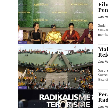
Fil
Pen
Doel R
Sudah 
filmka
memba
OPINI
Mah
Ref
Doel R
Saat r
Soehar
Bisa d
OPINI
Per
Rad
Doel R