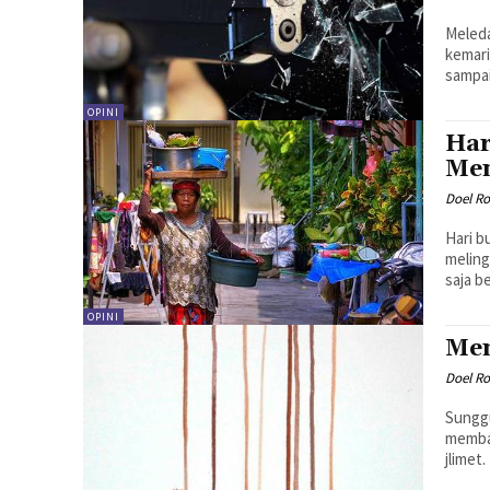
Meleda
kemari
sampai
OPINI
Har
Me
Doel R
Hari b
meling
saja b
OPINI
Mem
Doel R
Sunggu
memba
jlimet