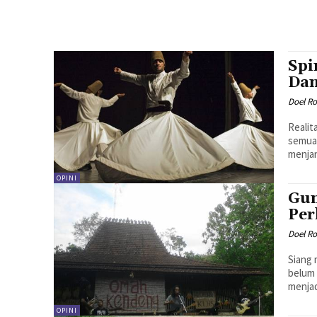
Spi
Dan
Doel R
Realit
semuan
menjan
OPINI
Gun
Per
Doel R
Siang 
belum 
menjadi
OPINI