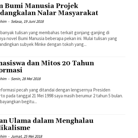
m Bumi Manusia Projek
dangkalan Nalar Masyarakat
ohim
-
Selasa, 19 Juni 2018
banyak tulisan yang membahas terkait gonjang-ganjing di
nya novel Bumi Manusia beberapa pekan ini. Mulai tulisan yang
ndingkan subyek Minke dengan tokoh yang...
asiswa dan Mitos 20 Tahun
ormasi
ohim
-
Senin, 28 Mei 2018
eformasi pecah yang ditandai dengan lengsernya Presiden
to pada tanggal 21 Mei 1998 saya masih berumur 2 tahun 5 bulan.
ibayangkan begitu...
an Ulama dalam Menghalau
ikalisme
ohim
-
Jumat, 25 Mei 2018