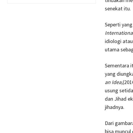
tindakan me
senekat itu.
Seperti yang
Internationa
idiologi ata
utama sebag
Sementara it
yang diungk
an Idea,
(201
usung setida
dan Jihad e
jihadnya.
Dari gambara
bisa muncul