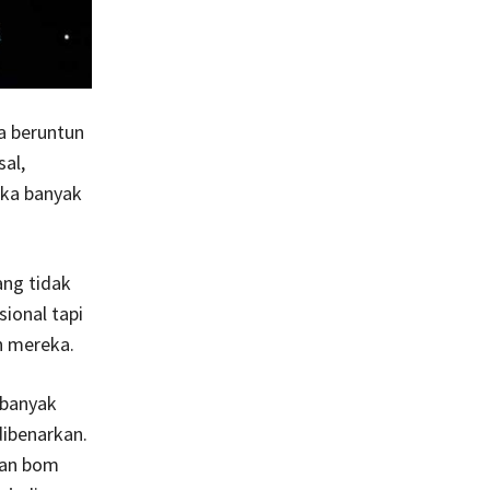
a beruntun
al,
ika banyak
ang tidak
ional tapi
n mereka.
 banyak
dibenarkan.
kan bom