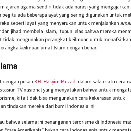
m ajaran agama sendiri tidak ada narasi yang mengajarkan h
n begitu ada beberapa ayat yang sering digunakan untuk me
reka seperti ayat yang menyerukan untuk menjalankan
amar
r
dan jihad membela Islam, itupun jelas bahwa mereka mena
ut tidak mengunakan perangkat keilmuan untuk menafsirkan
kerangka keilmuan umat Islam dengan benar.
Ulama
at dengan pesan
KH. Hasyim Muzadi
dalam salah satu ceram
u stasiun TV nasional yang menyatakan bahwa untuk mengata
orisme, kita tidak bisa mengunakan cara kekerasan untuk
n tindakan mereka dari bumi Indonesia ini.
au bahwa selama ini penanganan terorisme di Indonesia ma
 “cara Amerikanis” bukan cara Indonesianis untuk mengata