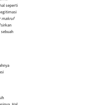
al seperti
legitimasi
 makruf
fsirkan
 sebuah
ahnya
si
sih
sinya. Hal