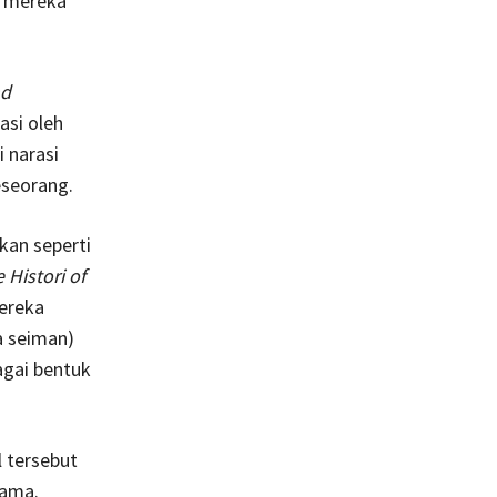
 mereka
nd
asi oleh
 narasi
eseorang.
kan seperti
 Histori of
ereka
a seiman)
agai bentuk
 tersebut
gama.