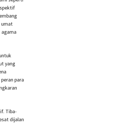
spektif
rkembang
i umat
t agama
untuk
ut yang
ena
 peran para
ingkaran
f. Tiba-
sat dijalan