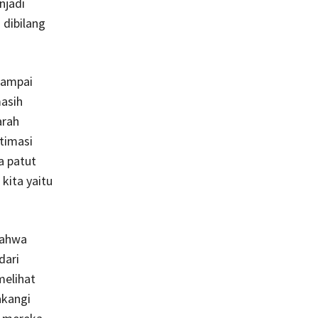
njadi
 dibilang
sampai
masih
arah
itimasi
a patut
kita yaitu
 bahwa
dari
melihat
akangi