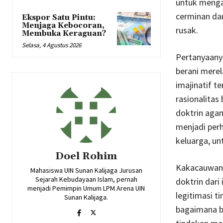
untuk mengan
cerminan dar
Ekspor Satu Pintu:
Menjaga Kebocoran,
rusak.
Membuka Keraguan?
Selasa, 4 Agustus 2026
Pertanyaanya
berani merel
imajinatif t
rasionalitas
doktrin agam
menjadi perh
keluarga, un
Doel Rohim
Kakacauwan b
Mahasiswa UIN Sunan Kalijaga Jurusan
Sejarah Kebudayaan Islam, pernah
doktrin dari
menjadi Pemimpin Umum LPM Arena UIN
legitimasi t
Sunan Kalijaga.
bagaimana ba