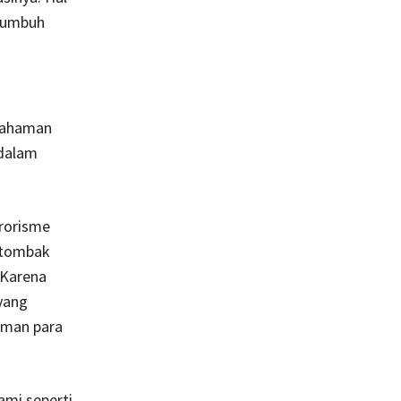
 tumbuh
emahaman
 dalam
rorisme
 tombak
 Karena
yang
aman para
ami seperti