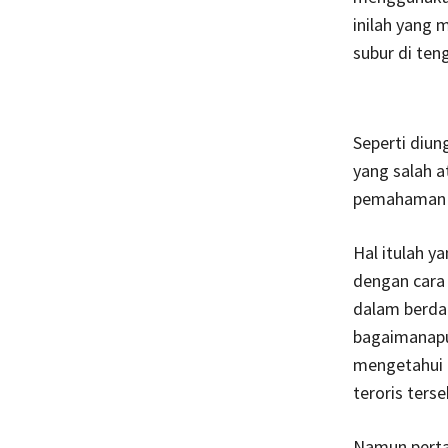
inilah yang
subur di ten
Seperti diu
yang salah 
pemahaman d
Hal itulah 
dengan cara
dalam berda
bagaimanapu
mengetahui 
teroris terse
Namun perta