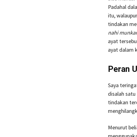
Padahal dala
itu, walaupu
tindakan me
nahi munka
ayat terseb
ayat dalam 
Peran 
Saya tering
disalah sat
tindakan ter
menghilangka
Menurut beli
menggunakan