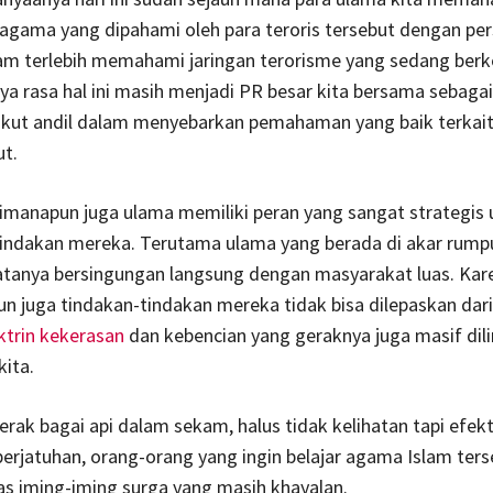
 agama yang dipahami oleh para teroris tersebut dengan per
lam terlebih memahami jaringan terorisme yang sedang be
ya rasa hal ini masih menjadi PR besar kita bersama sebaga
 ikut andil dalam menyebarkan pemahaman yang baik terkai
ut.
imanapun juga ulama memiliki peran yang sangat strategis 
indakan mereka. Terutama ulama yang berada di akar rump
atanya bersingungan langsung dengan masyarakat luas. Kar
 juga tindakan-tindakan mereka tidak bisa dilepaskan dari
ktrin kekerasan
dan kebencian yang geraknya juga masif dil
ita.
rak bagai api dalam sekam, halus tidak kelihatan tapi efekti
berjatuhan, orang-orang yang ingin belajar agama Islam terse
s iming-iming surga yang masih khayalan.