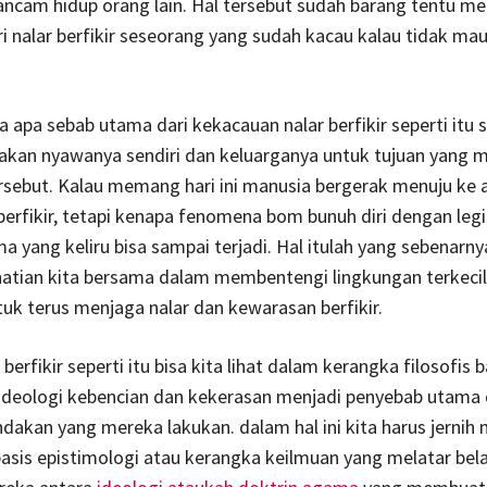
cam hidup orang lain. Hal tersebut sudah barang tentu me
i nalar berfikir seseorang yang sudah kacau kalau tidak mau
 apa sebab utama dari kekacauan nalar berfikir seperti itu 
akan nyawanya sendiri dan keluarganya untuk tujuan yang 
ersebut. Kalau memang hari ini manusia bergerak menuju ke 
 berfikir, tetapi kenapa fenomena bom bunuh diri dengan leg
a yang keliru bisa sampai terjadi. Hal itulah yang sebenarny
atian kita bersama dalam membentengi lingkungan terkecil 
tuk terus menjaga nalar dan kewarasan berfikir.
erfikir seperti itu bisa kita lihat dalam kerangka filosofis
 ideologi kebencian dan kekerasan menjadi penyebab utama 
indakan yang mereka lakukan. dalam hal ini kita harus jernih 
sis epistimologi atau kerangka keilmuan yang melatar bel