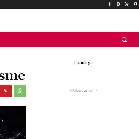
Loading...
isme
- Advertisement -