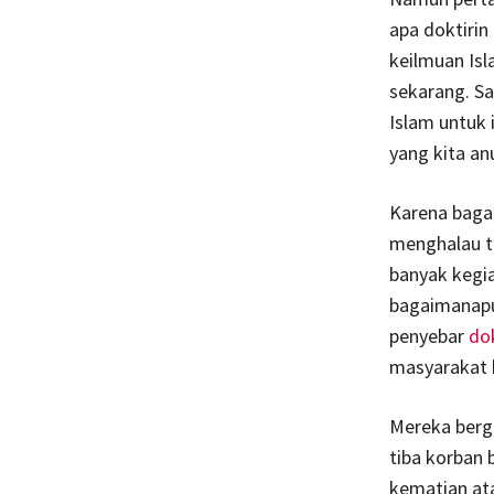
apa doktirin
keilmuan Is
sekarang. Sa
Islam untuk
yang kita an
Karena baga
menghalau t
banyak kegi
bagaimanapun
penyebar
do
masyarakat k
Mereka berge
tiba korban 
kematian ata