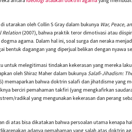
reka antara
ideologi ataukah doktrin agama
yang membuat
 di utarakan oleh Collin S Gray dalam bukunya
War, Peace, a
l Relation
(2007), bahwa praktik teror dimotivasi atau diispir
u dogma agama. Dalam hal ini, soal surga dan neraka menjadi
ai bentuk dagangan yang diperjual belikan dengan nyawa s
u untuk melegitimasi tindakan kekerasan yang mereka laku
apkan oleh Shiraz Maher dalam bukunya
Salafi-Jihadism: The
6)
memaparkan bahwa doktrin salafi dan jihatdisme yang m
knya berciri pemahaman takfiri (yang mengkafirkan saudar
kstrem/radikal yang mengunakan kekerasan dan perang seb
n di atas bisa dikatakan bahwa persoalan utama kenapa hal
 dikarenakan adanya pemahaman yang salah atas doktrin a