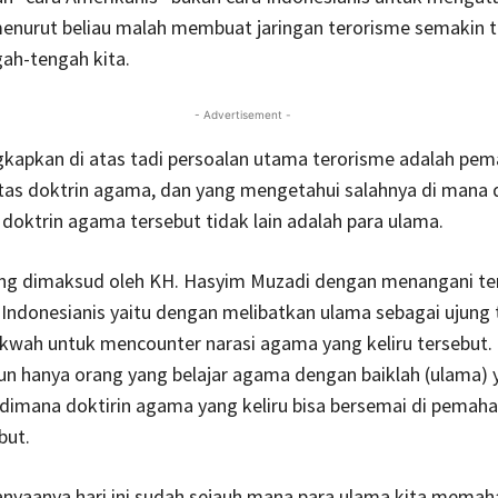
 menurut beliau malah membuat jaringan terorisme semakin
gah-tengah kita.
- Advertisement -
ngkapkan di atas tadi persoalan utama terorisme adalah p
atas doktrin agama, dan yang mengetahui salahnya di mana
oktrin agama tersebut tidak lain adalah para ulama.
yang dimaksud oleh KH. Hasyim Muzadi dengan menangani te
 Indonesianis yaitu dengan melibatkan ulama sebagai ujung
kwah untuk mencounter narasi agama yang keliru tersebut.
n hanya orang yang belajar agama dengan baiklah (ulama) 
dimana doktirin agama yang keliru bisa bersemai di pemah
but.
nyaanya hari ini sudah sejauh mana para ulama kita memah