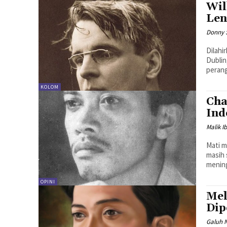
Wil
Len
Donny 
Dilahi
Dublin
perang
KOLOM
Cha
Ind
Malik 
Mati m
masih 
mening
OPINI
Mel
Dip
Galuh N