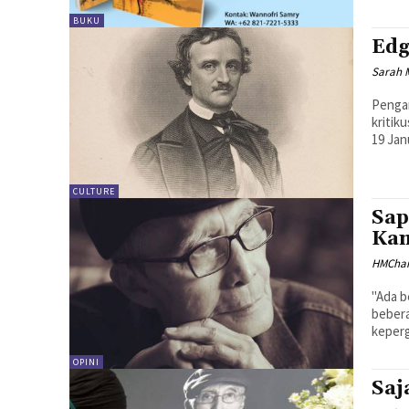
BUKU
Edg
Sarah 
Pengan
kritik
19 Jan
CULTURE
Sap
Kam
HMCha
"Ada berita 
bebera
kepergi
OPINI
Saj