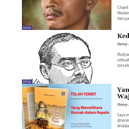
Chairi
Medan,
dari p
OPINI
Ked
Donny 
Rudyar
sebuah
OPINI
Yan
Waj
Donny 
Saya m
diteri
Andala