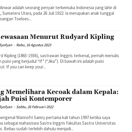
l Anwar adalah seorang penyair terkemuka Indonesia yang lahir di
 Sumatera Utara, pada 26 Juli 1922. Ia merupakan anak tunggal
asangan Toeloes...
ewasaan Menurut Rudyard Kipling
Syofyan
-
Rabu, 16 Agustus 2023
d Kipling (1865-1936), sastrawan Inggris terkenal, pernah menulis
 puisi yang berjudul “If” (“Jika”). Di bawah ini adalah puisi
tersebut: If you can keep your...
g Memelihara Kecoak dalam Kepala:
ah Puisi Kontemporer
Syofyan
-
Sabtu, 26 Februari 2022
engenal Wannofri Samry pertama kali tahun 1997 ketika saya
ma sebagai mahasiswa Sastra Inggris Fakultas Sastra Universitas
s. Beliau sudah terlebih dahulu menjadi...