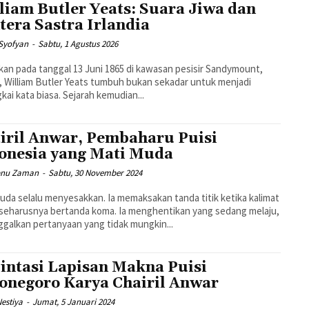
liam Butler Yeats: Suara Jiwa dan
tera Sastra Irlandia
Syofyan
-
Sabtu, 1 Agustus 2026
rkan pada tanggal 13 Juni 1865 di kawasan pesisir Sandymount,
, William Butler Yeats tumbuh bukan sekadar untuk menjadi
kai kata biasa. Sejarah kemudian...
iril Anwar, Pembaharu Puisi
onesia yang Mati Muda
Ibnu Zaman
-
Sabtu, 30 November 2024
uda selalu menyesakkan. Ia memaksakan tanda titik ketika kalimat
seharusnya bertanda koma. Ia menghentikan yang sedang melaju,
galkan pertanyaan yang tidak mungkin...
intasi Lapisan Makna Puisi
onegoro Karya Chairil Anwar
estiya
-
Jumat, 5 Januari 2024