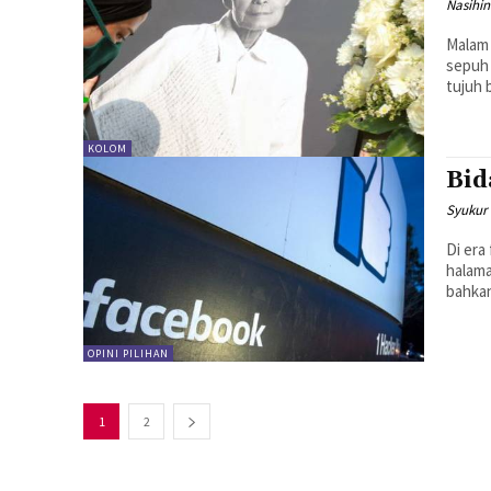
Nasihi
Malam 
sepuh 
tujuh b
KOLOM
Bid
Syukur
Di era
halama
bahkan
OPINI PILIHAN
1
2