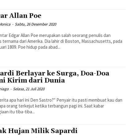
ar Allan Poe
Monica
-
Sabtu, 26 Desember 2020
tar Edgar Allan Poe merupakan salah seorang penulis dan
us ternama dari Amerika. Dia lahir di Boston, Massachusetts, pada
uari 1809. Poe hidup pada abad...
ardi Berlayar ke Surga, Doa-Doa
i Kirim dari Dunia
niago
-
Selasa, 21 Juli 2020
apa hari ini Den Sastro?" Penyair itu pasti membuat kau dan
pa orang terkejut ketika terbangun pagi ini. Saat kabar
aan itu tiba-tiba...
ak Hujan Milik Sapardi