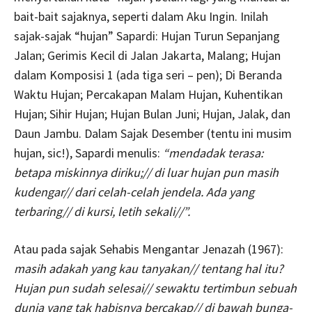
bait-bait sajaknya, seperti dalam Aku Ingin. Inilah
sajak-sajak “hujan” Sapardi: Hujan Turun Sepanjang
Jalan; Gerimis Kecil di Jalan Jakarta, Malang; Hujan
dalam Komposisi 1 (ada tiga seri – pen); Di Beranda
Waktu Hujan; Percakapan Malam Hujan, Kuhentikan
Hujan; Sihir Hujan; Hujan Bulan Juni; Hujan, Jalak, dan
Daun Jambu. Dalam Sajak Desember (tentu ini musim
hujan, sic!), Sapardi menulis:
“mendadak terasa:
betapa miskinnya diriku;// di luar hujan pun masih
kudengar// dari celah-celah jendela. Ada yang
terbaring// di kursi, letih sekali//”.
Atau pada sajak Sehabis Mengantar Jenazah (1967):
masih adakah yang kau tanyakan// tentang hal itu?
Hujan pun sudah selesai// sewaktu tertimbun sebuah
dunia yang tak habisnya bercakap// di bawah bunga-