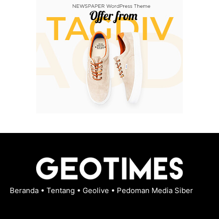
Beranda
•
Tentang
•
Geolive
•
Pedoman Media Siber