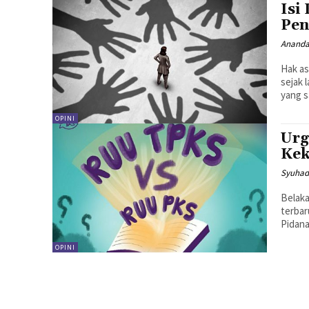
Isi
Pen
Ananda
Hak as
sejak 
yang s
OPINI
Urg
Kek
Syuhad
Belaka
terba
Pidana
OPINI