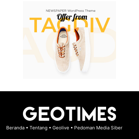
Beranda
•
Tentang
•
Geolive
•
Pedoman Media Siber