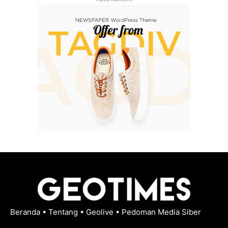
Beranda
•
Tentang
•
Geolive
•
Pedoman Media Siber